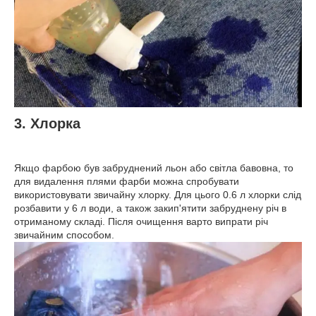
3. Хлорка
Якщо фарбою був забруднений льон або світла бавовна, то
для видалення плями фарби можна спробувати
використовувати звичайну хлорку. Для цього 0.6 л хлорки слід
розбавити у 6 л води, а також закип'ятити забруднену річ в
отриманому складі. Після очищення варто випрати річ
звичайним способом.