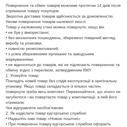
Повернення та обмін товарів можливе протягом 14 днів після 
отримання товару покупцем.

Зворотна доставка товарів здійснюється за домовленістю.

Умови повернення товарів належної якості

Товар у належному стані можна повернути, якщо він:

• не був у використанні;

• без механічних пошкоджень, збережено товарний вигляд 
виробу та упаковки;

• повністю укомплектований;

• з усіма збереженими ярликами та заводським 
маркуваннями;

• не відноситься до товарів, які не підлягають поверненню та 
обміну згідно з переліком, затвердженим КМУ.

1. Упакуйте товар

Покладіть новий товар без слідів експлуатації в оригінальну 
упаковку. Якщо товар складається із кількох частин, 
повернути треба весь комплект. Переконайтеся, що нічого не 
загубилося і ви повертаєте товар у комплектації, в якій його 
отримали.

Чек відправляти необов'язково.

2. Як надіслати товар кур'єрською службою

• Надішліть нам товар «Новою поштою»

• При поверненні товару кур'єрською службою оформіть 