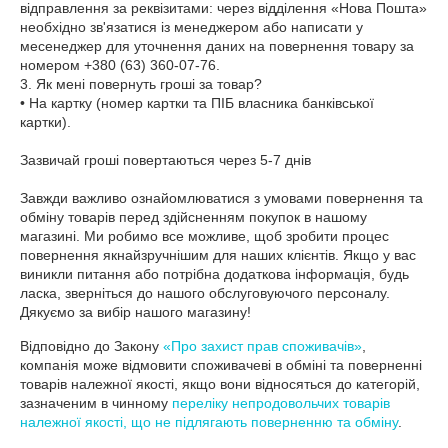
відправлення за реквізитами: через відділення «Нова Пошта» 
необхідно зв'язатися із менеджером або написати у 
месенеджер для уточнення даних на повернення товару за 
номером +380 (63) 360-07-76. 

3. Як мені повернуть гроші за товар?

• На картку (номер картки та ПІБ власника банківської 
картки).

Зазвичай гроші повертаються через 5-7 днів

Завжди важливо ознайомлюватися з умовами повернення та 
обміну товарів перед здійсненням покупок в нашому 
магазині. Ми робимо все можливе, щоб зробити процес 
повернення якнайзручнішим для наших клієнтів. Якщо у вас 
виникли питання або потрібна додаткова інформація, будь 
ласка, зверніться до нашого обслуговуючого персоналу. 
Дякуємо за вибір нашого магазину!
Відповідно до Закону
«Про захист прав споживачів»
,
компанія може відмовити споживачеві в обміні та поверненні
товарів належної якості, якщо вони відносяться до категорій,
зазначеним в чинному
переліку непродовольчих товарів
належної якості, що не підлягають поверненню та обміну
.