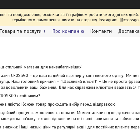
я та повідомлення, оскільки за її графіком роботи сьогодні вихідний
термінового замовлення, писати на сторінку Instagram: @crossgo
Товари та послуги
Про компанію
Контакти
Доставка
ш стильний магазин для найвибагливіших!
газин CROSSGO – це ваш надійний партнер у світі якісного одягу. Ми не
купці. Наш головний принцип – "Щасливий клієнт!" - Це не просто фраз
 задовольнити ваші бажання. Для нас справжнім клієнтом вважається то
CROSSGO особливим?
на якість: Кожен товар проходить вибір перед відправкою.
надійний процес замовлення та оплати: Моментальне підтвердження за
авжди на зв'язку, готові відповісти на всі ваші запитання та забезпечи
 та знижки: Наші низькі ціни та регулярні акції для постійних клієнтів