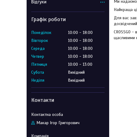
Ми надаємо 
Відгуки
Найкраща ці
Для вас зав
Графік роботи
досвідчений
CROSSGO - в
Понеділок
10:00
18:00
щасливими к
Вівторок
10:00
18:00
Середа
10:00
18:00
Четвер
10:00
18:00
Пʼятниця
10:00
13:00
Субота
Вихідний
Неділя
Вихідний
Контакти
Макар Ігор Григорович