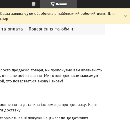
Кошик
. Ваша заявка буде оброблена в найближчий робочий день. Для
.shop
 та оплата
Повернення та обмін
 просто продаємо товари, ми пропонуємо вам впевненість
а, це наше зобов'язання. Ми готові докласти максимум
й, хто повертається знову і знову!
мовлення та детальна інформація про доставку. Наші
ти доставку.
 перетворюють ваші покупки на джерело додаткових