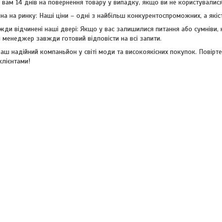
вам 14 днів на повернення товару у випадку, якщо ви не користувалис
на на ринку: Наші ціни – одні з найбільш конкурентоспроможних, а якіс
жди відчинені наші двері: Якщо у вас залишилися питання або сумніви
 менеджер завжди готовий відповісти на всі запити.
аш надійний компаньйон у світі моди та високоякісних покупок. Повірт
лієнтами!