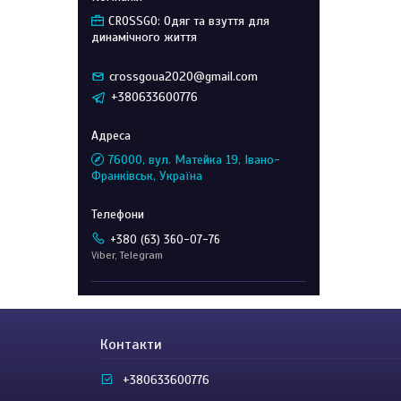
CROSSGO: Одяг та взуття для
динамічного життя
crossgoua2020@gmail.com
+380633600776
76000, вул. Матейка 19, Івано-
Франківськ, Україна
+380 (63) 360-07-76
Viber, Telegram
Контакти
+380633600776