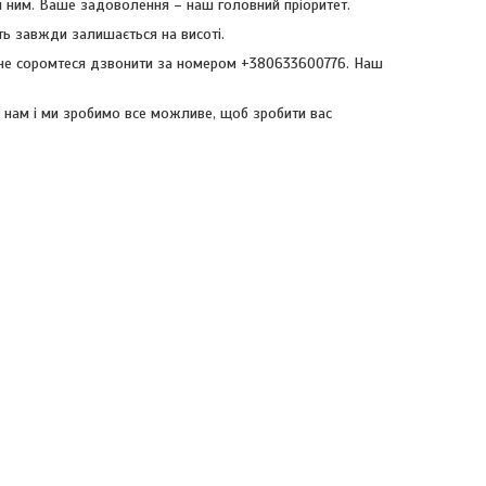
я ним. Ваше задоволення – наш головний пріоритет.
ть завжди залишається на висоті.
, не соромтеся дзвонити за номером +380633600776. Наш
е нам і ми зробимо все можливе, щоб зробити вас