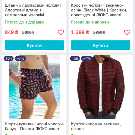
Штани з лампасами чоловічі |
Кросівки чоловічі весняно-
Спортивні штани з
осінні Black White | Кросівки,
лампасами чоловічі
повсякденні ЛЮКС якості
демісезонні
Готово до відправки
Готово до відправки
849
1 399
₴
₴
1 200 ₴
1 850 ₴
Купити
Купити
Топ
–7%
Топ
–7%
Шорти купальні чорні чоловічі
Куртка чоловіча весняна,
Кавун | Плавки ЛЮКС якості
осіння