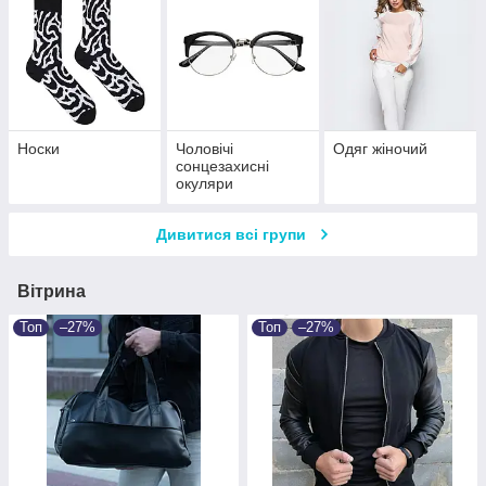
Носки
Чоловічі
Одяг жіночий
сонцезахисні
окуляри
Дивитися всі групи
Вітрина
Топ
–27%
Топ
–27%