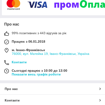
Гарантуємо вигідні умови як оптовими, так і
роздрібним покупцям.
Чоловічі кросівки для спорту і щоденного
носіння. Пропонуємо різноманітні моделі:
від недорогих до преміальних і топових.
Переглянути каталог
Тільки якісне взуття, яка не вимагає
особливого догляду і тривалий час зберігає
Про нас
привабливість.
99% позитивних з 443 відгуків за рік
Працює з 06.01.2018
У нашому каталозі представлені
м. Івано-Франківськ
76000, вул. Матейка 19, Івано-Франківськ, Україна
Контакти
Сьогодні працює з 10:00 до 13:00
Показати весь графік роботи
Про нас
Контакти