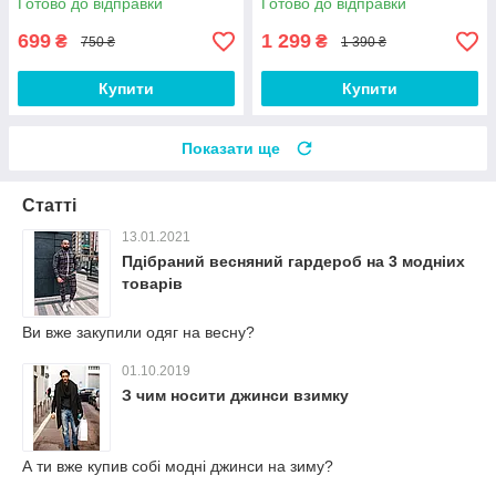
Готово до відправки
Готово до відправки
699
1 299
₴
₴
750 ₴
1 390 ₴
Купити
Купити
Показати ще
Статті
13.01.2021
Пдібраний весняний гардероб на 3 модніих
товарів
Ви вже закупили одяг на весну?
01.10.2019
З чим носити джинси взимку
А ти вже купив собі модні джинси на зиму?