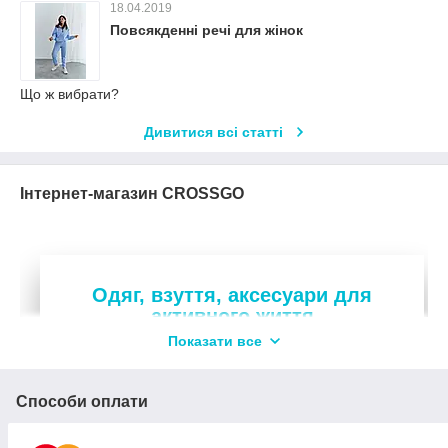
18.04.2019
Повсякденні речі для жінок
Що ж вибрати?
Дивитися всі статті
Інтернет-магазин CROSSGO
Одяг, взуття, аксесуари для
активного життя
Показати все
Стильні речі для спорту, відпочинку на кожен
день
2018 року
Способи оплати
З
працюємо на ринку, співпрацюємо з
2
провіреними виробниками. Пропонуємо понад
000 товарів
, регулярно оновлюємо асортимент.