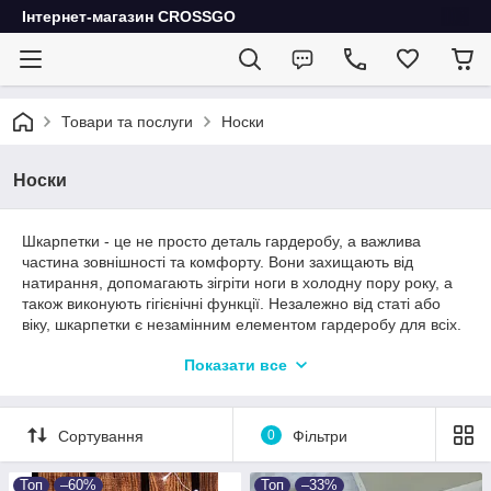
Інтернет-магазин CROSSGO
Товари та послуги
Носки
Носки
Шкарпетки - це не просто деталь гардеробу, а важлива
частина зовнішності та комфорту. Вони захищають від
натирання, допомагають зігріти ноги в холодну пору року, а
також виконують гігієнічні функції. Незалежно від статі або
віку, шкарпетки є незамінним елементом гардеробу для всіх.
Сьогодні на ринку представлено безліч варіантів шкарпеток.
Показати все
Вони можуть бути виготовлені як з натуральних матеріалів,
так і зі сучасних синтетичних тканин. Наприклад, шерсть та
бавовна є основними матеріалами для виробництва теплих
Сортування
0
Фільтри
шкарпеток. Вони забезпечують додаткову ізоляцію та
забезпечують тепло під час холодних зимових днів.
Топ
–60%
Топ
–33%
Однак, якщо вам потрібні шкарпетки для спортивних занять