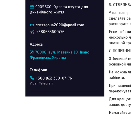
6. ОТБЕЛИ
CROSSGO: Одяг та взуття для
динамічного життя
У вас навер
сделайте ра
растворите 
crossgoua2020@gmail.com
+380633600776
Если отбели
несколько ч
влажной тр
7. ПОЛЕЗНЫ
76000, вул. Матейка 19, Івано-
Франківськ, Україна
Отбеливайте
основной чи
Не можна чи
вибілити.
+380 (63) 360-07-76
Viber, Telegram
При чищенні
перекочуват
Для кращого
важкодоступ
Намагайтеся