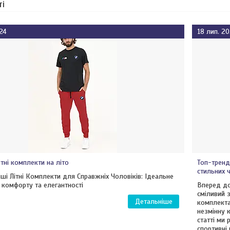
ті
24
18 лип. 2
ітні комплекти на літо
Топ-тренд
стильних 
ші Літні Комплекти для Справжніх Чоловіків: Ідеальне
 комфорту та елегантності
Вперед до 
сміливий 
комплекта
незмінну 
статті ми 
спортивні