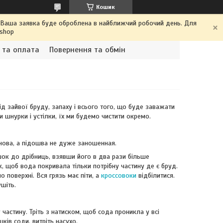
Кошик
. Ваша заявка буде оброблена в найближчий робочий день. Для
.shop
 та оплата
Повернення та обмін
ід зайвої бруду, запаху і всього того, що буде заважати
 шнурки і устілки, їх ми будемо чистити окремо.
 нова, а підошва не дуже заношенная.
шок до дрібниць, взявши його в два рази більше
, щоб вода покривала тільки потрібну частину де є бруд.
о поверхні. Вся грязь має піти, а
кроссовоки
відбілитися.
шіть.
 частину. Тріть з натиском, щоб сода проникла у всі
шків соди, витріть насухо.