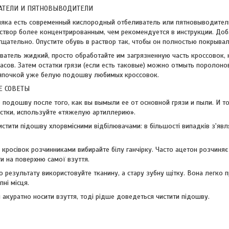
ВАТЕЛИ И ПЯТНОВЫВОДИТЕЛИ
няка есть современный кислородный отбеливатель или пятновыводител
створ более концентрированным, чем рекомендуется в инструкции. Доб
тщательно. Опустите обувь в раствор так, чтобы он полностью покрывал
ватель жидкий, просто обработайте им загрязненную часть кроссовок, н
асов. Затем остатки грязи (если есть таковые) можно отмыть поролоно
япочкой уже белую подошву любимых кроссовок.
Е СОВЕТЫ
 подошву после того, как вы вымыли ее от основной грязи и пыли. И то
стки, используйте «тяжелую артиллерию».
стити підошву хлорвмісними відбілювачами: в більшості випадків з'явля
 кросівок розчинниками вибирайте білу ганчірку. Часто ацетон розчиняє
и на поверхню самої взуття.
 результату використовуйте тканину, а стару зубну щітку. Вона легко пр
ні місця.
 акуратно носити взуття, тоді рідше доведеться чистити підошву.