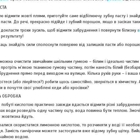
АСТА
ю відмити жовті плями, приготуйте саме відбілюючу зубну пасту і знайді
 пасти. До речі, прекрасно підійде і зубний порошок, якщо в засіках так
докласти трохи зусиль, щоб відмити забруднення і повернути білизну
в
 результату!
праць знайдіть сили сполоснути поверхню від залишків пасти або порошк
 можна очистити звичайним шкільним гумкою – білим і ідеально чистим (
 протріть м'якою тканиною гумову частину, потім нанесіть білий (безбарв
бруднення прямо перед виходом на вулицю. Кілька рухів руки – і ваша 
їтеся (або лінуйтеся?) робити щось самостійно, зверніться в хімчистку. А
и в почуття свої улюблені кеди або кросівки?
А ОБРОБКА
в побуті кислотою практично завжди вдається відмити різні забрудненн
нах води розведіть одну частину оцту, вода повинна бути теплою. Змочіт
 і жовтизна йдуть.
ралися скористатися лимонною кислотою, то розчиняти у воді її необов'
сця. Замість ганчірочки можете застосувати вже відому зубну щітку. Ви
ичайною водою.