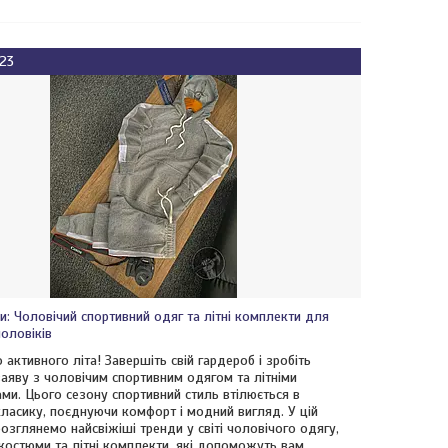
023
и: Чоловічий спортивний одяг та літні комплекти для
чоловіків
активного літа! Завершіть свій гардероб і зробіть
заяву з чоловічим спортивним одягом та літніми
ми. Цього сезону спортивний стиль втілюється в
класику, поєднуючи комфорт і модний вигляд. У цій
розглянемо найсвіжіші тренди у світі чоловічого одягу,
 костюми та літні комплекти, які допоможуть вам