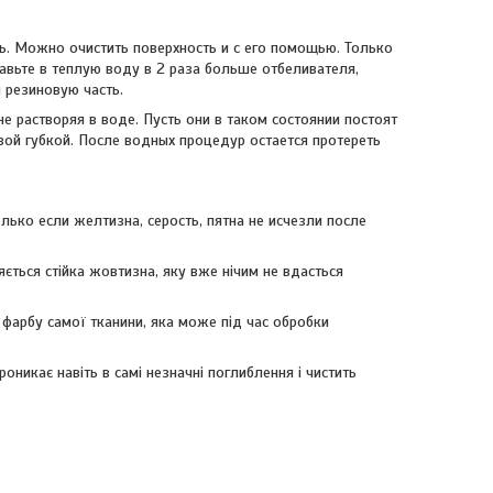
ь. Можно очистить поверхность и с его помощью. Только
авьте в теплую воду в 2 раза больше отбеливателя,
 резиновую часть.
е растворяя в воде. Пусть они в таком состоянии постоят
вой губкой. После водных процедур остается протереть
лько если желтизна, серость, пятна не исчезли после
ється стійка жовтизна, яку вже нічим не вдасться
 фарбу самої тканини, яка може під час обробки
оникає навіть в самі незначні поглиблення і чистить