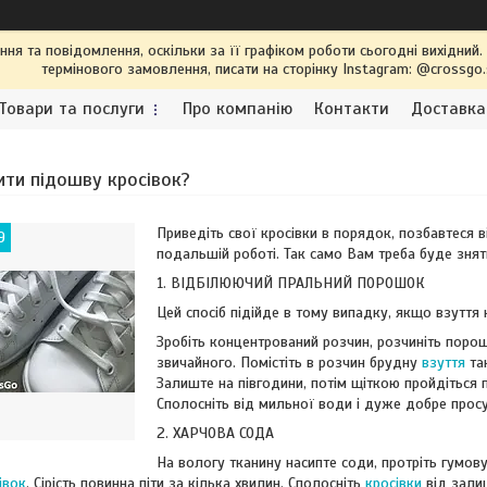
я та повідомлення, оскільки за її графіком роботи сьогодні вихідний
термінового замовлення, писати на сторінку Instagram: @crossgo
Товари та послуги
Про компанію
Контакти
Доставка
ити підошву кросівок?
Приведіть свої кросівки в порядок, позбавтеся в
9
подальшій роботі. Так само Вам треба буде зняти
1. ВІДБІЛЮЮЧИЙ ПРАЛЬНИЙ ПОРОШОК
Цей спосіб підійде в тому випадку, якщо взуття
Зробіть концентрований розчин, розчиніть поро
звичайного. Помістіть в розчин брудну
взуття
так
Залиште на півгодини, потім щіткою пройдіться п
Сполосніть від мильної води і дуже добре просу
2. ХАРЧОВА СОДА
На вологу тканину насипте соди, протріть гумову
івок
. Сірість повинна піти за кілька хвилин. Сполосніть
кросівки
від зали