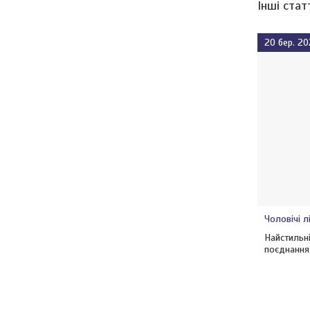
Інші стат
20 бер. 20
Чоловічі л
Найстильні
поєднання