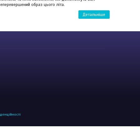
неперевершений образ цього літа.
денційності