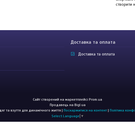
створити 
Доставка та оплата
Доставка та оплата
Сайт створений на маркетплейсі
Prom.ua
Продавець на Bigl.ua
CROSSGO: Одяг та взуття для динамічного життя |
Поскаржитися на контент
|
Політика конфі
Select Language
▼