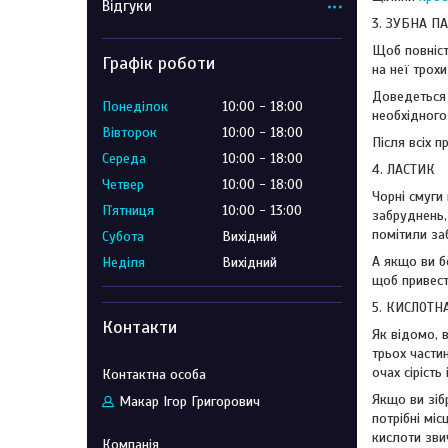
Відгуки
3. ЗУБНА П
Щоб повніст
Графік роботи
на неї трохи
Доведеться 
Понеділок
10:00
18:00
необхідного
Вівторок
10:00
18:00
Після всіх 
Середа
10:00
18:00
4. ЛАСТИК
Четвер
10:00
18:00
Чорні смуги
Пʼятниця
10:00
13:00
забруднень,
помітили за
Субота
Вихідний
А якщо ви бо
Неділя
Вихідний
щоб привест
5. КИСЛОТН
Контакти
Як відомо, 
трьох части
очах сірість
Якщо ви зіб
Макар Ігор Григорович
потрібні мі
кислоти зв