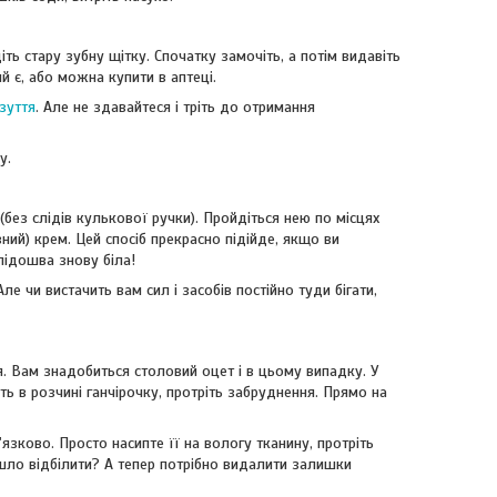
ть стару зубну щітку. Спочатку замочіть, а потім видавіть
ий є, або можна купити в аптеці.
зуття
. Але не здавайтеся і тріть до отримання
у.
без слідів кулькової ручки). Пройдіться нею по місцях
ний) крем. Цей спосіб прекрасно підійде, якщо ви
підошва знову біла!
ле чи вистачить вам сил і засобів постійно туди бігати,
я. Вам знадобиться столовий оцет і в цьому випадку. У
ь в розчині ганчірочку, протріть забруднення. Прямо на
язково. Просто насипте її на вологу тканину, протріть
йшло відбілити? А тепер потрібно видалити залишки