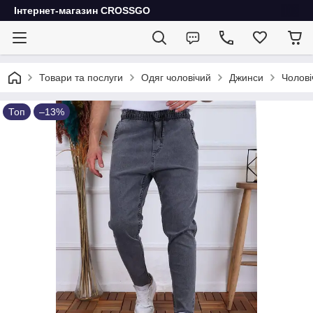
Інтернет-магазин CROSSGO
Товари та послуги
Одяг чоловічий
Джинси
Чолові
Топ
–13%