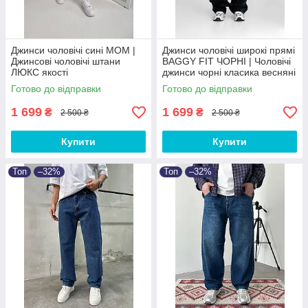
Джинси чоловічі сині MOM |
Джинси чоловічі широкі прямі
Джинсові чоловічі штани
BAGGY FIT ЧОРНІ‎ | Чоловічі
ЛЮКС якості
джинси чорні класика весняні
осінні Baggy
Готово до відправки
Готово до відправки
1 699
1 699
₴
₴
2 500 ₴
2 500 ₴
Купити
Купити
Топ
–32%
Топ
–32%