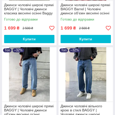
Джинси чоловічі широкі прямі
Джинси чоловічі широкі прямі
BAGGY | Чоловічі джинси
BAGGY Barrel | Чоловічі
класика весняні осінні Baggy
джинси обʼємн весняні осінні
Baggy
Готово до відправки
Готово до відправки
1 699
1 699
₴
₴
2 500 ₴
2 500 ₴
Купити
Купити
Топ
–32%
Топ
–32%
Джинси чоловічі широкі прямі
Джинси чоловічі вільного
BAGGY | Чоловічі джинси
крою в стилі BAGGY |
обʼємн весняні осінні
Чоловічі джинси широкі