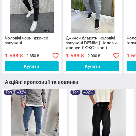
Чоловічі чорні джинси
Джинси блакитні чоловічі
Чоло
завужені
завужені DENIM | Чоловічі
голу
джинси ЛЮКС якості
1 599
1 599
1 5
₴
₴
1 850 ₴
2 000 ₴
Купити
Купити
Акційні пропозиції та новинки
Топ
–32%
Топ
–32%