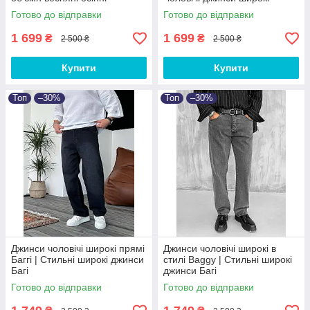
Туреччина
весняні осінні Баггі
Готово до відправки
Готово до відправки
1 699
1 699
₴
₴
2 500 ₴
2 500 ₴
Купити
Купити
Топ
–30%
Топ
–30%
Джинси чоловічі широкі прямі
Джинси чоловічі широкі в
Баггі | Стильні широкі джинси
стилі Baggy | Стильні широкі
Багі
джинси Багі
Готово до відправки
Готово до відправки