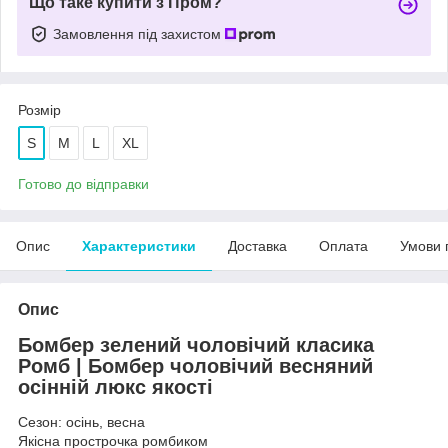
Що таке купити з Пром?
Замовлення під захистом
Розмір
S
M
L
XL
Готово до відправки
Опис
Характеристики
Доставка
Оплата
Умови 
Опис
Бомбер зелений чоловічий класика
Ромб | Бомбер чоловічий весняний
осінній люкс якості
Сезон: осінь, весна
Якісна прострочка ромбиком