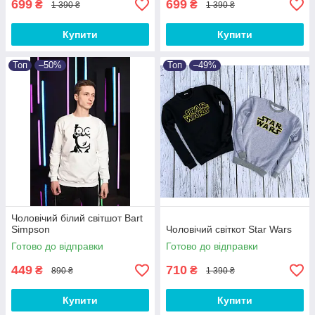
699
699
₴
₴
1 390 ₴
1 390 ₴
Купити
Купити
Топ
–50%
Топ
–49%
Чоловічий білий світшот Bart
Simpson
Чоловічий світкот Star Wars
Готово до відправки
Готово до відправки
449
710
₴
₴
890 ₴
1 390 ₴
Купити
Купити