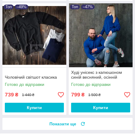
Топ
–49%
Топ
–47%
Худі унісекс з капюшоном
Чоловічий світшот класика
синій весняний, осінній
Готово до відправки
Готово до відправки
739
799
₴
₴
1 440 ₴
1 500 ₴
Купити
Купити
Показати ще