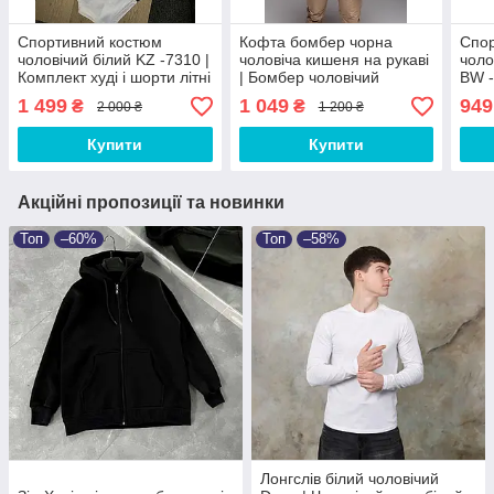
Спортивний костюм
Кофта бомбер чорна
Спо
чоловічий білий KZ -7310 |
чоловіча кишеня на рукаві
чоло
Комплект худі і шорти літні
| Бомбер чоловічий
BW -
ЛЮКС якості
весняний осінній люкс
Комп
1 499
1 049
949
₴
₴
2 000 ₴
1 200 ₴
якості
осін
Купити
Купити
Акційні пропозиції та новинки
Топ
–60%
Топ
–58%
Лонгслів білий чоловічий