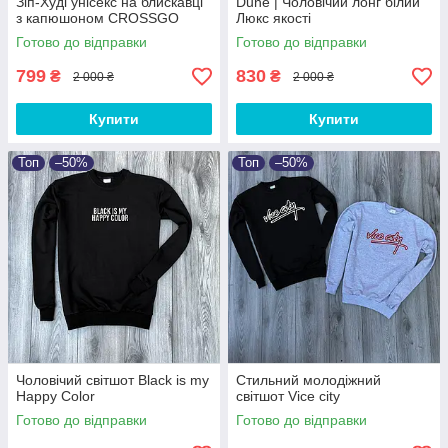
Зіп-Худі унісекс на блискавці
Dune | Чоловічий лонг білий
з капюшоном CROSSGO
Люкс якості
Готово до відправки
Готово до відправки
799
830
₴
₴
2 000 ₴
2 000 ₴
Купити
Купити
Топ
–50%
Топ
–50%
Чоловічий світшот Black is my
Стильний молодіжний
Happy Color
світшот Vice city
Готово до відправки
Готово до відправки