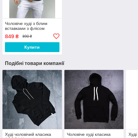
Чоловіче худі з білим
вставками з флісом
849
₴
890 ₴
Купити
Подібні товари компанії
Худі чоловічий класика
Чоловіче худі класика
Худі