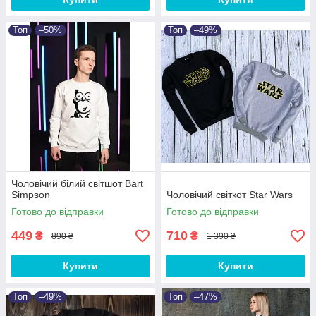
Топ
–50%
Топ
–49%
Чоловічий білий світшот Bart
Simpson
Чоловічий світкот Star Wars
Готово до відправки
Готово до відправки
449
710
₴
₴
890 ₴
1 390 ₴
Купити
Купити
Топ
–49%
Топ
–47%