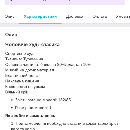
Опис
Характеристики
Доставка
Оплата
Умови 
Опис
Чоловіче худі класика
Спортивне худі
Тканина: Туреччина
Основна частина: бавовна 90%/еластан 10%
М'який на дотик матеріал
Еластичний пояс
Накладна кишеня
Капюшон зі шнурком
Вільний крій
Зріст і вага на моделі: 182/85
Розмір на моделі: L
Як зробити замовлення:
При замовленні необхідно вказати в коментарях зріст,
вагу та колір.