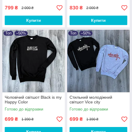
799
830
₴
₴
2 000 ₴
2 000 ₴
Купити
Купити
Топ
–50%
Топ
–50%
Чоловічий світшот Black is my
Стильний молодіжний
Happy Color
світшот Vice city
Готово до відправки
Готово до відправки
699
699
₴
₴
1 390 ₴
1 390 ₴
Купити
Купити