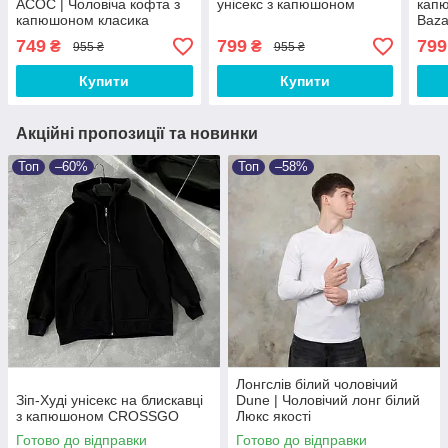
АСОС | Чоловіча кофта з
унісекс з капюшоном
кап
капюшоном класика
Baza
ЛЮКС якості
клас
749
799
799
₴
₴
955 ₴
955 ₴
Купити
Купити
Акційні пропозиції та новинки
Топ
–60%
Топ
–58%
Лонгслів білий чоловічий
Зіп-Худі унісекс на блискавці
Dune | Чоловічий лонг білий
з капюшоном CROSSGO
Люкс якості
Готово до відправки
Готово до відправки