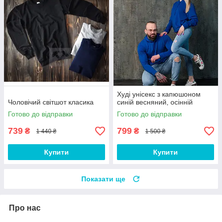
Худі унісекс з капюшоном
Чоловічий світшот класика
синій весняний, осінній
Готово до відправки
Готово до відправки
739
799
₴
₴
1 440 ₴
1 500 ₴
Купити
Купити
Показати ще
Про нас