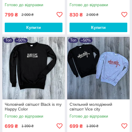
Готово до відправки
Готово до відправки
799
830
₴
₴
2 000 ₴
2 000 ₴
Купити
Купити
Топ
–50%
Топ
–50%
Чоловічий світшот Black is my
Стильний молодіжний
Happy Color
світшот Vice city
Готово до відправки
Готово до відправки
699
699
₴
₴
1 390 ₴
1 390 ₴