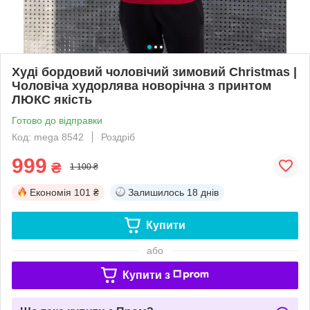
Худі бордовий чоловічий зимовий Christmas |
Чоловіча худорлява новорічна з принтом
ЛЮКС якість
Готово до відправки
Код: mega 8542
Роздріб
999
₴
1 100 ₴
Економія
101 ₴
Залишилось
18 днів
Купити
або
Купити з