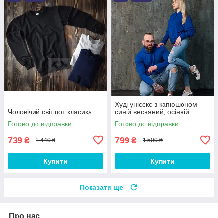
Худі унісекс з капюшоном
Чоловічий світшот класика
синій весняний, осінній
Готово до відправки
Готово до відправки
739
799
₴
₴
1 440 ₴
1 500 ₴
Купити
Купити
Показати ще
Про нас