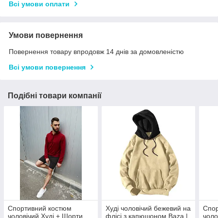
Всі умови оплати
Умови повернення
Повернення товару впродовж 14 днів за домовленістю
Всі умови повернення
Подібні товари компанії
Спортивний костюм
Худі чоловічий бежевий на
Спо
чоловічий Худі + Шорти
флісі з капюшоном Baza |
чоло