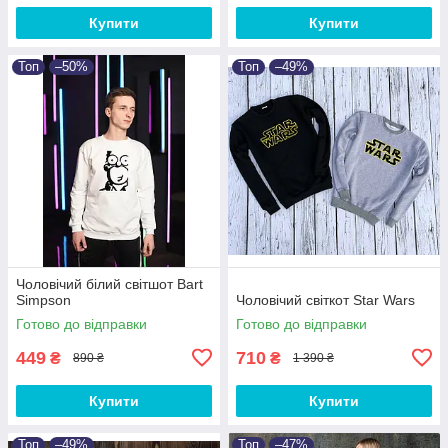
Купити
Купити
Топ
–50%
Топ
–49%
Чоловічий білий світшот Bart
Simpson
Чоловічий світкот Star Wars
Готово до відправки
Готово до відправки
449
710
₴
₴
890 ₴
1 390 ₴
Купити
Купити
Топ
–49%
Топ
–47%