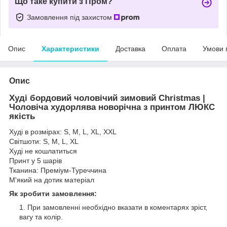
Що таке купити з Пром?
Замовлення під захистом
Опис
Характеристики
Доставка
Оплата
Умови 
Опис
Худі бордовий чоловічий зимовий Christmas |
Чоловіча худорлява новорічна з принтом ЛЮКС
якість
Худі в розмірах: S, M, L, XL, XXL
Світшоти: S, M, L, XL
Худі не кошлатиться
Принт у 5 шарів
Тканина: Преміум-Туреччина
М'який на дотик матеріал
Як зробити замовлення:
При замовленні необхідно вказати в коментарях зріст,
вагу та колір.