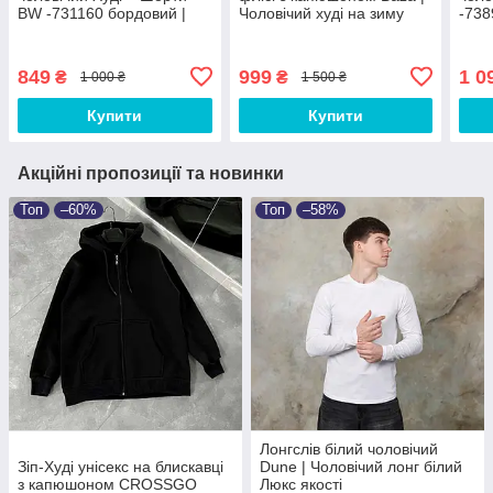
BW -731160 бордовий |
Чоловічий худі на зиму
-738
Комплект літній весняний
теплу ЛЮКС якості
шорт
осінній ЛЮКС якості
849
999
1 0
₴
₴
1 000 ₴
1 500 ₴
Купити
Купити
Акційні пропозиції та новинки
Топ
–60%
Топ
–58%
Лонгслів білий чоловічий
Зіп-Худі унісекс на блискавці
Dune | Чоловічий лонг білий
з капюшоном CROSSGO
Люкс якості