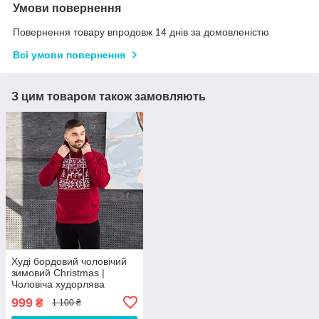
Умови повернення
Повернення товару впродовж 14 днів за домовленістю
Всі умови повернення
З цим товаром також замовляють
Худі бордовий чоловічий
зимовий Christmas |
Чоловіча худорлява
новорічна з принтом
999
₴
1 100 ₴
ЛЮКС якість