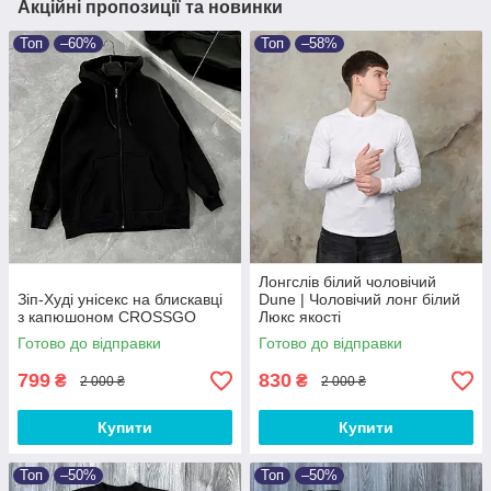
Акційні пропозиції та новинки
Топ
–60%
Топ
–58%
Лонгслів білий чоловічий
Зіп-Худі унісекс на блискавці
Dune | Чоловічий лонг білий
з капюшоном CROSSGO
Люкс якості
Готово до відправки
Готово до відправки
799
830
₴
₴
2 000 ₴
2 000 ₴
Купити
Купити
Топ
–50%
Топ
–50%