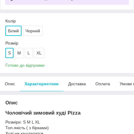
Колір
Білий
Чорний
Розмір
S
M
L
XL
Готово до відправки
Опис
Характеристики
Доставка
Оплата
Умови 
Опис
Чоловічий зимовий худі Pizza
Розміри: S M L XL
Топ-якість ( з бірками)
Худі не кашлатится