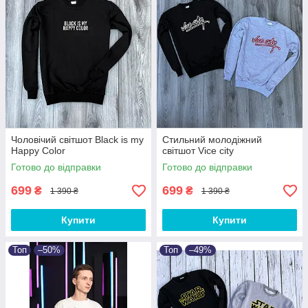
Чоловічий світшот Black is my
Стильний молодіжний
Happy Color
світшот Vice city
Готово до відправки
Готово до відправки
699
699
₴
₴
1 390 ₴
1 390 ₴
Купити
Купити
Топ
–50%
Топ
–49%