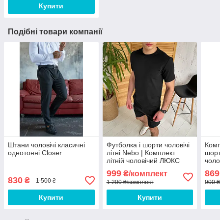
Купити
Подібні товари компанії
Штани чоловічі класичні
Футболка і шорти чоловічі
Комп
однотонні Closer
літні Nebo | Комплект
шорт
літній чоловічий ЛЮКС
чоло
якості
ЛЮКС
999
869
₴/комплект
830
₴
1 500 ₴
1 200 ₴/комплект
900 ₴
Купити
Купити