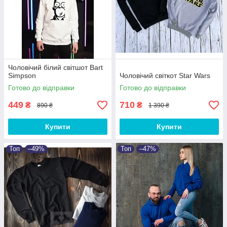
Чоловічий білий світшот Bart
Simpson
Чоловічий світкот Star Wars
Готово до відправки
Готово до відправки
449
710
₴
₴
890 ₴
1 390 ₴
Купити
Купити
Топ
–49%
Топ
–47%