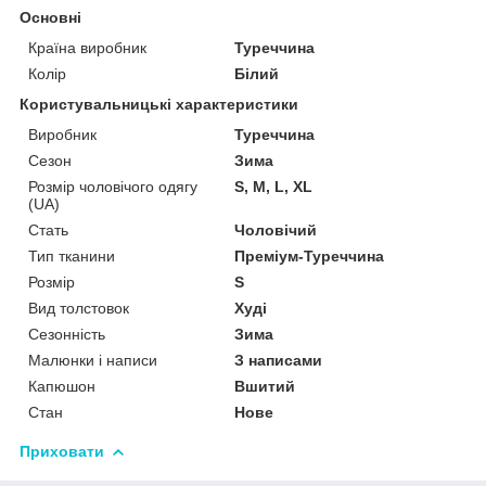
Основні
Країна виробник
Туреччина
Колір
Білий
Користувальницькі характеристики
Виробник
Туреччина
Сезон
Зима
Розмір чоловічого одягу
S, M, L, XL
(UA)
Стать
Чоловічий
Тип тканини
Преміум-Туреччина
Розмір
S
Вид толстовок
Худі
Сезонність
Зима
Малюнки і написи
З написами
Капюшон
Вшитий
Стан
Нове
Приховати