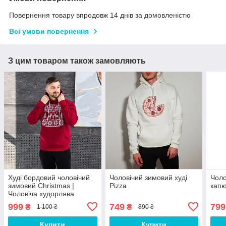
Повернення товару впродовж 14 днів за домовленістю
Всі умови повернення
З цим товаром також замовляють
Худі бордовий чоловічий
Чоловічий зимовий худі
Чоло
зимовий Christmas |
Pizza
кап
Чоловіча худорлява
новорічна з принтом
999
749
799
₴
₴
1 100 ₴
890 ₴
ЛЮКС якість
Купити
Купити