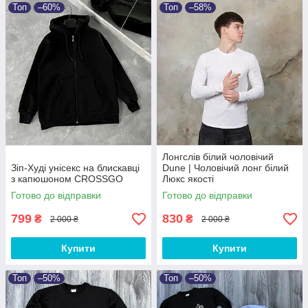
Топ
–60%
Топ
–58%
Лонгслів білий чоловічий
Зіп-Худі унісекс на блискавці
Dune | Чоловічий лонг білий
з капюшоном CROSSGO
Люкс якості
Готово до відправки
Готово до відправки
799
830
₴
₴
2 000 ₴
2 000 ₴
Купити
Купити
Топ
–50%
Топ
–50%