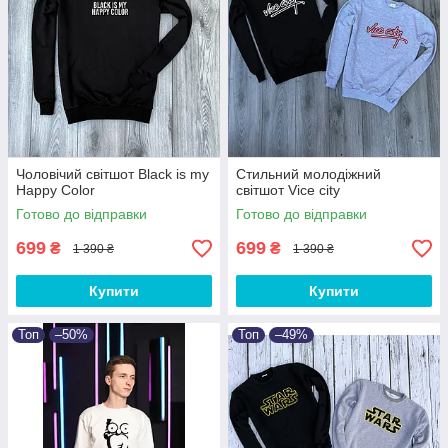
Чоловічий світшот Black is my
Стильний молодіжний
Happy Color
світшот Vice city
Готово до відправки
Готово до відправки
699
699
₴
₴
1 390 ₴
1 390 ₴
Купити
Купити
Топ
–50%
Топ
–49%