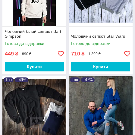
Чоловічий білий світшот Bart
Simpson
Чоловічий світкот Star Wars
Готово до відправки
Готово до відправки
449
710
₴
₴
890 ₴
1 390 ₴
Купити
Купити
Топ
–49%
Топ
–47%