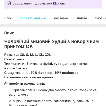
Замовлення під захистом
Опис
Характеристики
Доставка
Оплата
Умови 
Опис
Чоловічий зимовий худий з новорічним
принтом OK
Розміри: XS, S, M, L, XL, XXL
Сезон: зима
Тип тканини: 3нитка на флісі, турецький трикотаж
високої якості.
Склад тканини: 90% бавовна, 10% поліестер
Не кашлатиться після прання
Як зробити замовлення:
При замовленні необхідно вказати в коментарях зріст,
вагу та колір.
Мірки не потрібно робити самостійно, дивлячись на
бірці старих речей.