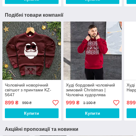
Подібні товари компанії
Чоловічий новорічний
Худі бордовий чоловічий
Худі
світшот з принтами KZ-
зимовий Christmas |
Happ
5647
Чоловіча худорлява
новорічна з принтом
899
999
899
₴
₴
990 ₴
1 100 ₴
ЛЮКС якість
Купити
Купити
Акційні пропозиції та новинки