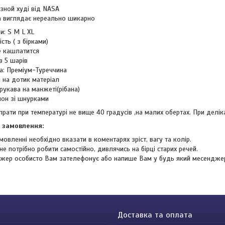
зной худі від NASA
а виглядає нереально шикарно
и: S M L XL
сть ( з бірками)
е кашлатится
в 5 шарів
а: Преміум-Туреччина
 на дотик матеріал
 рукава на манжеті(рібана)
он зі шнурками
рати при температурі не вище 40 градусів ,на малих обертах. При делі
 замовлення:
мовленні необхідно вказати в коментарях зріст, вагу та колір.
не потрібно робити самостійно, дивлячись на бірці старих речей.
жер особисто Вам зателефонує або напише Вам у будь який месендже
Доставка та оплата