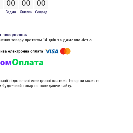
0
0
0
0
0
0
0
Годин
Хвилин
Секунд
нення товару протягом 14 днів
за домовленістю
панії підключені електронні платежі. Тепер ви можете
и будь-який товар не покидаючи сайту.