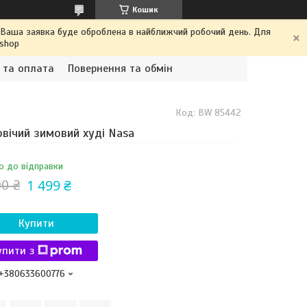
Кошик
. Ваша заявка буде оброблена в найближчий робочий день. Для
.shop
 та оплата
Повернення та обмін
Код:
BW 85442
вічий зимовий худі Nasa
о до відправки
1 499 ₴
00 ₴
Купити
упити з
+380633600776