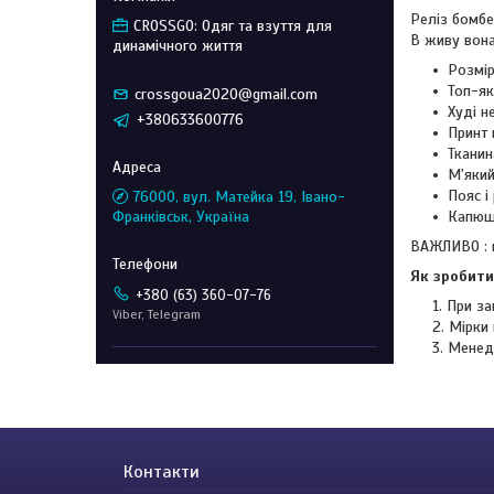
Реліз бомбе
CROSSGO: Одяг та взуття для
В живу вон
динамічного життя
Розмір
Топ-які
crossgoua2020@gmail.com
Худі н
+380633600776
Принт 
Тканин
М'який
Пояс і
76000, вул. Матейка 19, Івано-
Франківськ, Україна
Капюш
ВАЖЛИВО : п
Як зробити
+380 (63) 360-07-76
При за
Viber, Telegram
Мірки 
Менед
Контакти