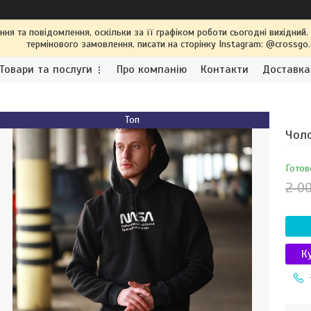
я та повідомлення, оскільки за її графіком роботи сьогодні вихідний
термінового замовлення, писати на сторінку Instagram: @crossgo
Товари та послуги
Про компанію
Контакти
Доставка
Топ
Чоло
Готов
2 0
К