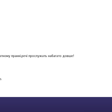
катному пранні,речі прослужать набагато довше!
р.