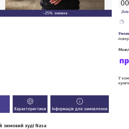
0
Днів
–25%
повер
У ком
купит
Характеристики
Інформація для замовлення
й зимовий худі Nasa