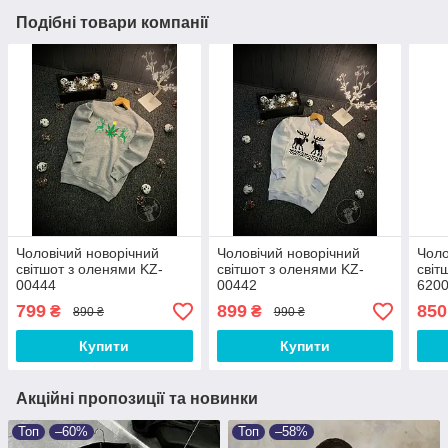
Подібні товари компанії
Чоловічий новорічний
Чоловічий новорічний
Чоло
світшот з оленями KZ-
світшот з оленями KZ-
світ
00444
00442
620
799
899
850
₴
₴
890 ₴
990 ₴
Купити
Купити
Акційні пропозиції та новинки
Топ
–60%
Топ
–58%