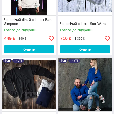
Чоловічий білий світшот Bart
Simpson
Чоловічий світкот Star Wars
Готово до відправки
Готово до відправки
449
710
₴
₴
890 ₴
1 390 ₴
Купити
Купити
Топ
–49%
Топ
–47%