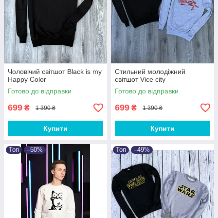
Чоловічий світшот Black is my
Стильний молодіжний
Happy Color
світшот Vice city
Готово до відправки
Готово до відправки
699
699
₴
₴
1 390 ₴
1 390 ₴
Купити
Купити
Топ
–50%
Топ
–49%