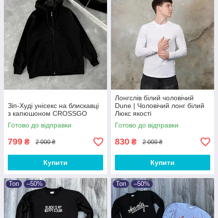
Лонгслів білий чоловічий
Зіп-Худі унісекс на блискавці
Dune | Чоловічий лонг білий
з капюшоном CROSSGO
Люкс якості
Готово до відправки
Готово до відправки
799
830
₴
₴
2 000 ₴
2 000 ₴
Купити
Купити
Топ
–50%
Топ
–50%