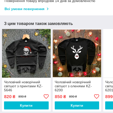
Повернення товару впродовж 14 днів за домовленістю
Всі умови повернення
З цим товаром також замовляють
Чоловічий новорічний
Чоловічий новорічний
Чоло
світшот з принтами KZ-
світшот з оленями KZ-
світ
5646
6200
620
820
850
899
₴
₴
890 ₴
890 ₴
Купити
Купити