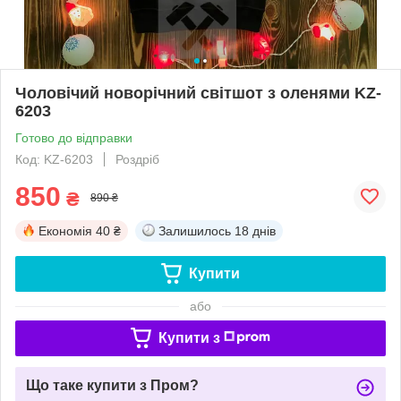
Чоловічий новорічний світшот з оленями KZ-
6203
Готово до відправки
Код: KZ-6203
Роздріб
850
₴
890 ₴
Економія
40 ₴
Залишилось
18 днів
Купити
або
Купити з
Що таке купити з Пром?