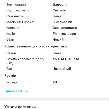
Тип тканини
Бавовна
Вид толстовок
Світшот
Сезонність
Зима
Малюнки і написи
З написами
Капюшон
Без капюшона
Колір
Різні кольори
Стан
Новий
Користувальницькі характеристики
Сезон
Зима
Розмір чоловічого одягу
XS S M L XL XXL
(UA)
Стать
Чоловічий
Розмір
Розмір
XS
Приховати
Умови доставки