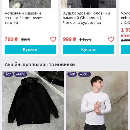
Чоловічий зимовий
Худі бордовий чоловічий
Чоло
світшот Череп дуже
зимовий Christmas |
світ
теплий
Чоловіча худорлява
ЛЮКС
новорічна з принтом
1 6
ЛЮКС якість
ком
780
999
₴
₴
880 ₴
1 100 ₴
2 000
Купити
Купити
Акційні пропозиції та новинки
Топ
–60%
Топ
–58%