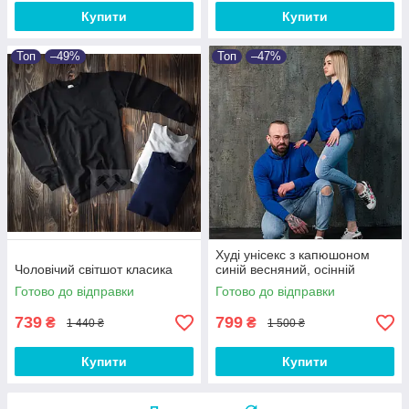
Купити
Купити
Топ
–49%
Топ
–47%
Худі унісекс з капюшоном
Чоловічий світшот класика
синій весняний, осінній
Готово до відправки
Готово до відправки
739
799
₴
₴
1 440 ₴
1 500 ₴
Купити
Купити