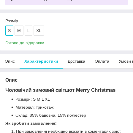
Розмір
S
M
L
XL
Готово до відправки
Опис
Характеристики
Доставка
Оплата
Умови 
Опис
Чоловічий зимовий світшот Merry Christmas
Розміри: S M L XL
Матеріал: трикотаж
Склад: 85% бавовна, 15% поліестер
Як зробити замовлення:
При замовленні необхідно вказати в коментарях зріст,