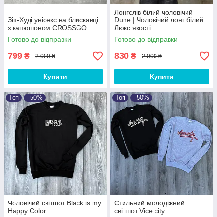
Лонгслів білий чоловічий
Зіп-Худі унісекс на блискавці
Dune | Чоловічий лонг білий
з капюшоном CROSSGO
Люкс якості
Готово до відправки
Готово до відправки
799
830
₴
₴
2 000 ₴
2 000 ₴
Купити
Купити
Топ
–50%
Топ
–50%
Чоловічий світшот Black is my
Стильний молодіжний
Happy Color
світшот Vice city