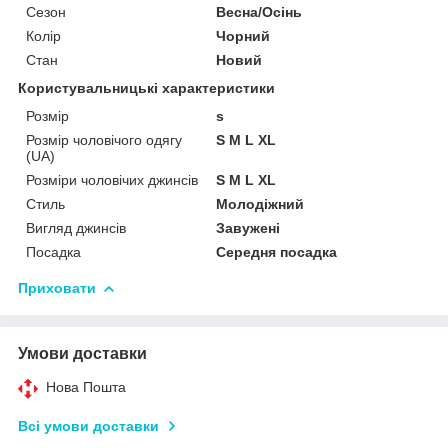
Сезон
Весна/Осінь
Колір
Чорний
Стан
Новий
Користувальницькі характеристики
Розмір
s
Розмір чоловічого одягу
S M L XL
(UA)
Розміри чоловічих джинсів
S M L XL
Стиль
Молодіжний
Вигляд джинсів
Завужені
Посадка
Середня посадка
Приховати
Умови доставки
Нова Пошта
Всі умови доставки