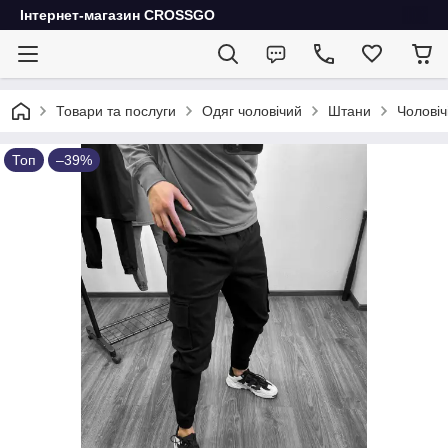
Інтернет-магазин CROSSGO
Товари та послуги
Одяг чоловічий
Штани
Чоловіч
Топ
–39%