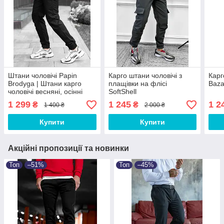
Штани чоловічі Papin
Карго штани чоловічі з
Карг
Brodyga | Штани карго
плащівки на флісі
Baz
чоловічі весняні, осінні
SoftShell
1 299
1 245
1 2
₴
₴
1 400 ₴
2 000 ₴
Купити
Купити
Акційні пропозиції та новинки
Топ
–51%
Топ
–45%