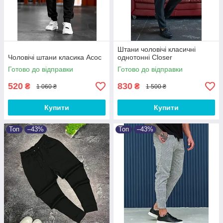
Штани чоловічі класичні
Чоловічі штани класика Асос
однотонні Closer
Готово до відправки
Готово до відправки
520
830
₴
₴
1 060 ₴
1 500 ₴
Купити
Купити
Топ
–43%
Топ
–43%