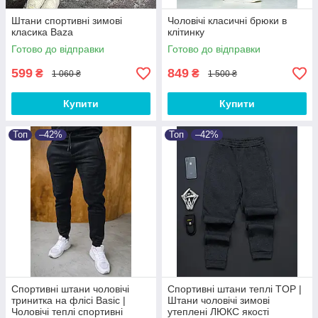
Штани спортивні зимові
Чоловічі класичні брюки в
класика Baza
клітинку
Готово до відправки
Готово до відправки
599
849
₴
₴
1 060 ₴
1 500 ₴
Купити
Купити
Топ
–42%
Топ
–42%
Спортивні штани чоловічі
Спортивні штани теплі TOP |
тринитка на флісі Basic |
Штани чоловічі зимові
Чоловічі теплі спортивні
утеплені ЛЮКС якості