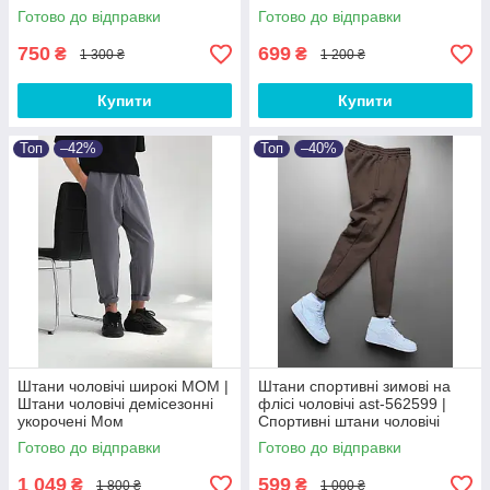
штани від XS до 3XL
Готово до відправки
Готово до відправки
750
699
₴
₴
1 300 ₴
1 200 ₴
Купити
Купити
Топ
–42%
Топ
–40%
Штани чоловічі широкі МОМ |
Штани спортивні зимові на
Штани чоловічі демісезонні
флісі чоловічі ast-562599 |
укорочені Мом
Спортивні штани чоловічі
теплі Люкс якості
Готово до відправки
Готово до відправки
1 049
599
₴
₴
1 800 ₴
1 000 ₴