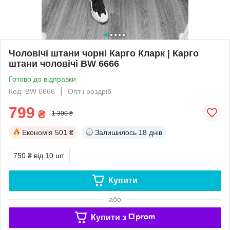
Чоловічі штани чорні Карго Кларк | Карго
штани чоловічі BW 6666
Готово до відправки
Код: BW 6666
Опт і роздріб
799
₴
1 300 ₴
Економія
501 ₴
Залишилось
18 днів
750 ₴
від 10 шт.
Купити
або
Купити з