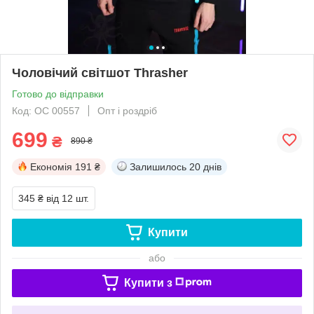
Чоловічий світшот Thrasher
Готово до відправки
Код: OC 00557
Опт і роздріб
699
₴
890 ₴
Економія
191 ₴
Залишилось
20 днів
345 ₴
від 12 шт.
Купити
або
Купити з