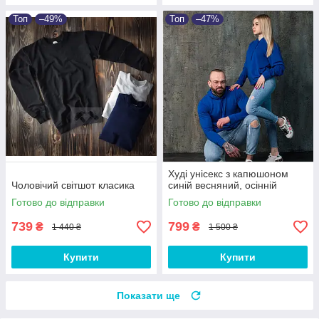
Топ
–49%
Топ
–47%
Худі унісекс з капюшоном
Чоловічий світшот класика
синій весняний, осінній
Готово до відправки
Готово до відправки
739
799
₴
₴
1 440 ₴
1 500 ₴
Купити
Купити
Показати ще