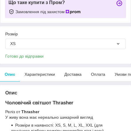
Що таке купити з Пром?
Замовлення під захистом
Розмір
XS
Готово до відправки
Опис
Характеристики
Доставка
Оплата
Умови п
Опис
Чоловічий світшот Thrasher
Реліз от
Thrasher
У живу вона має нереально шикарний вигляд
Розміри в наявності: XS, S, M, L, XL, XXL (для
точнішого підбору розміру вмовляйте ріст і вагу)