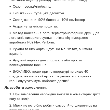
Сезон: весна/літо/осінь.
Тип тканини: турецька двонитка.
Склад тканини: 90% бавовна, 10% поліестер.
Акуратне та якісне пошиття.
Метод нанесення лого: термотрансферний друк. Для
логотипів використовується плівка від німецького
виробника Poli Flex Perform.
Рукави та низ кофти йдуть на манжетах, а штани
звужені.
Чудовий варіант для спортзалу або просто
повсякденного носіння.
ВАЖЛИВО: прати при температурі не вище 40
градусів, на малих обертах. За делікатного прання,
гарні слугуватимуть набагато довше!
Як зробити замовлення:
При замовленні необхідно вказати в коментарях зріст,
вагу та колір.
Мірки не потрібно робити самостійно, дивлячись на
бірці старих речей.