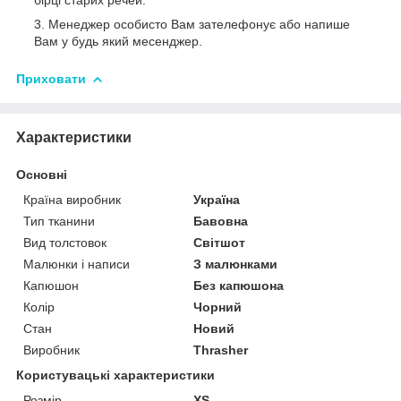
Менеджер особисто Вам зателефонує або напише
Вам у будь який месенджер.
Приховати
Характеристики
Основні
Країна виробник
Україна
Тип тканини
Бавовна
Вид толстовок
Світшот
Малюнки і написи
З малюнками
Капюшон
Без капюшона
Колір
Чорний
Стан
Новий
Виробник
Thrasher
Користувацькi характеристики
Розмір
XS