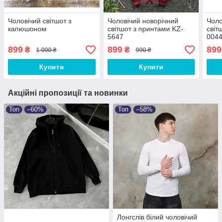
Чоловічий світшот з
Чоловічий новорічний
Чоло
капюшоном
світшот з принтами KZ-
світ
5647
004
899
899
899
₴
₴
1 000 ₴
990 ₴
Купити
Купити
Акційні пропозиції та новинки
Топ
–60%
Топ
–58%
Лонгслів білий чоловічий