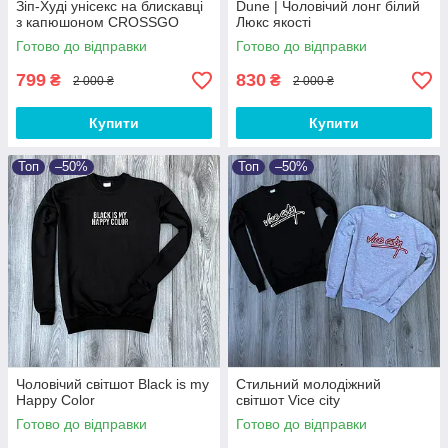
Зіп-Худі унісекс на блискавці
Dune | Чоловічий лонг білий
з капюшоном CROSSGO
Люкс якості
Готово до відправки
Готово до відправки
799
830
₴
₴
2 000 ₴
2 000 ₴
Купити
Купити
Топ
–50%
Топ
–50%
Чоловічий світшот Black is my
Стильний молодіжний
Happy Color
світшот Vice city
Готово до відправки
Готово до відправки