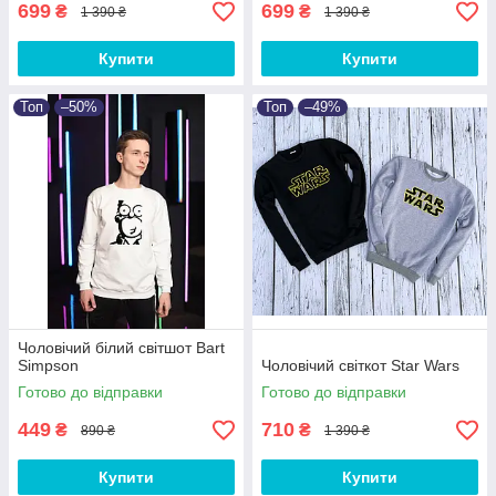
699
699
₴
₴
1 390 ₴
1 390 ₴
Купити
Купити
Топ
–50%
Топ
–49%
Чоловічий білий світшот Bart
Simpson
Чоловічий світкот Star Wars
Готово до відправки
Готово до відправки
449
710
₴
₴
890 ₴
1 390 ₴
Купити
Купити