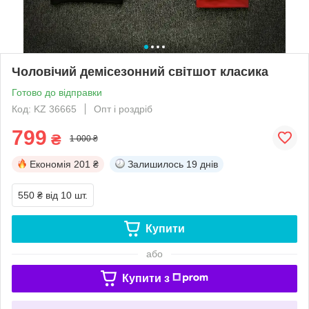
Чоловічий демісезонний світшот класика
Готово до відправки
Код: KZ 36665
Опт і роздріб
799
₴
1 000 ₴
Економія
201 ₴
Залишилось
19 днів
550 ₴
від 10 шт.
Купити
або
Купити з