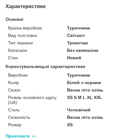
Характеристики
Основні
Країна виробник
Туреччина
Вид толстовок
Світшот
Тип тканини
Трикотаж
Капюшон
Без капюшона
Стан
Новий
Користувальницькі характеристики
Виробник
Туреччина
Колір
Білий з чорним
Сезон
Весна літо осінь
Розмір чоловічого одягу
XS S M L XL XXL
(UA)
Стать
Чоловічий
Сезонність
Весна літо осінь
Розмір
XS
Приховати