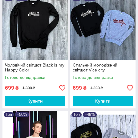
Чоловічий світшот Black is my
Стильний молодіжний
Happy Color
світшот Vice city
Готово до відправки
Готово до відправки
699
699
₴
₴
1 390 ₴
1 390 ₴
Купити
Купити
Топ
–50%
Топ
–49%