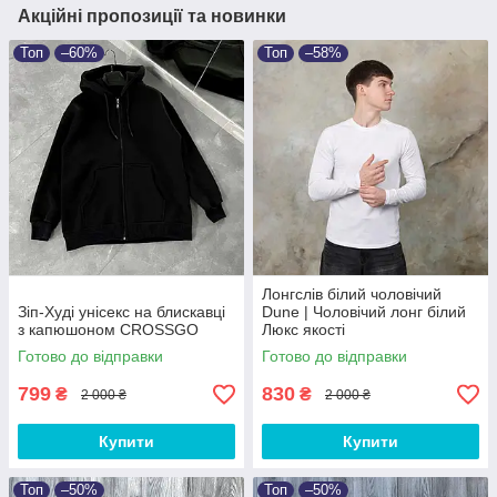
Акційні пропозиції та новинки
Топ
–60%
Топ
–58%
Лонгслів білий чоловічий
Зіп-Худі унісекс на блискавці
Dune | Чоловічий лонг білий
з капюшоном CROSSGO
Люкс якості
Готово до відправки
Готово до відправки
799
830
₴
₴
2 000 ₴
2 000 ₴
Купити
Купити
Топ
–50%
Топ
–50%