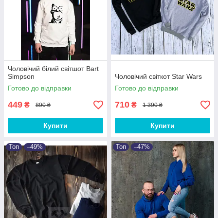
Чоловічий білий світшот Bart
Simpson
Чоловічий світкот Star Wars
Готово до відправки
Готово до відправки
449
710
₴
₴
890 ₴
1 390 ₴
Купити
Купити
Топ
–49%
Топ
–47%