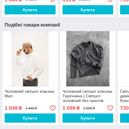
Купити
Купити
Подібні товари компанії
Чоловічий світшот класика
Чоловічий світшот класика
Світ
Man
Туреччина | Світшот
демі
чоловічий без принтів
Клас
TUY1
1 049
1 099
730
₴
₴
1 440 ₴
1 500 ₴
Купити
Купити