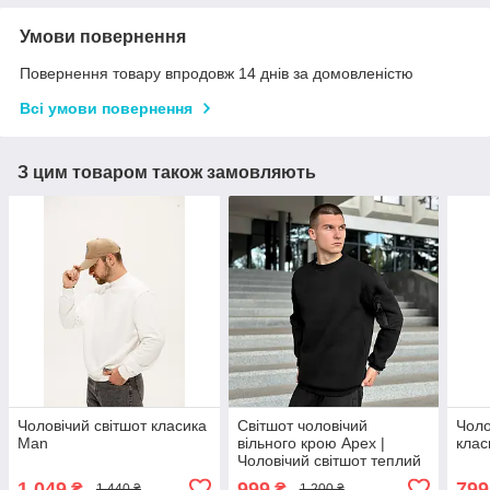
Умови повернення
Повернення товару впродовж 14 днів за домовленістю
Всі умови повернення
З цим товаром також замовляють
Чоловічий світшот класика
Світшот чоловічий
Чоло
Man
вільного крою Apex |
клас
Чоловічий світшот теплий
осінь-зима ЛЮКС якості
1 049
999
799
₴
₴
1 440 ₴
1 200 ₴