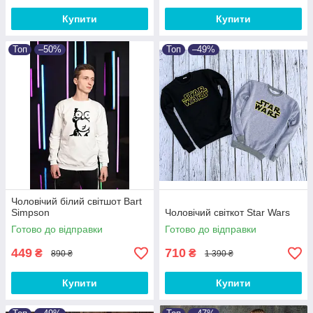
Купити
Купити
Топ
–50%
Топ
–49%
Чоловічий білий світшот Bart
Simpson
Чоловічий світкот Star Wars
Готово до відправки
Готово до відправки
449
710
₴
₴
890 ₴
1 390 ₴
Купити
Купити