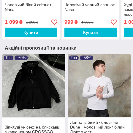
Чоловічий білий світшот
Чоловічий чорний світшот
Худі
Nasa
Nasa
зимо
якос
1 099
999
1 0
₴
₴
1 200 ₴
1 500 ₴
Купити
Купити
Акційні пропозиції та новинки
Топ
–60%
Топ
–58%
Лонгслів білий чоловічий
Зіп-Худі унісекс на блискавці
Dune | Чоловічий лонг білий
з капюшоном CROSSGO
Люкс якості