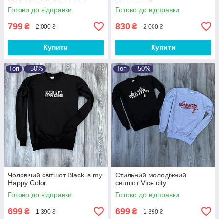
Готово до відправки
Готово до відправки
799
830
₴
₴
2 000 ₴
2 000 ₴
Купити
Купити
Топ
–50%
Топ
–50%
Чоловічий світшот Black is my
Стильний молодіжний
Happy Color
світшот Vice city
Готово до відправки
Готово до відправки
699
699
₴
₴
1 390 ₴
1 390 ₴