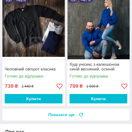
Топ
–49%
Топ
–47%
Худі унісекс з капюшоном
Чоловічий світшот класика
синій весняний, осінній
Готово до відправки
Готово до відправки
739
799
₴
₴
1 440 ₴
1 500 ₴
Купити
Купити
Показати ще
Про нас