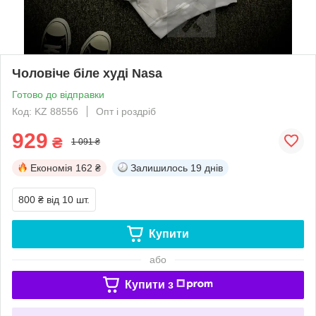
Чоловіче біле худі Nasa
Готово до відправки
Код: KZ 88556
Опт і роздріб
929
₴
1 091 ₴
Економія
162 ₴
Залишилось
19 днів
800 ₴
від 10 шт.
Купити
або
Купити з