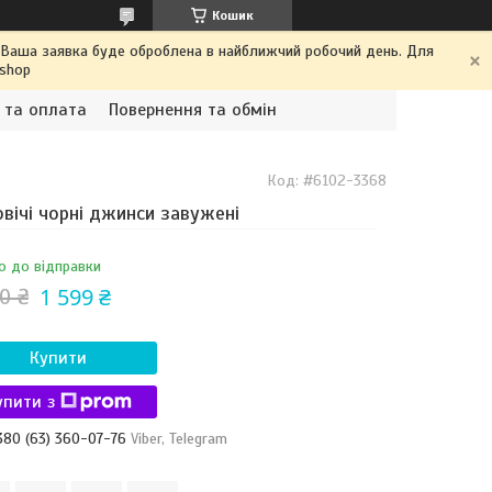
Кошик
. Ваша заявка буде оброблена в найближчий робочий день. Для
.shop
 та оплата
Повернення та обмін
Код:
#6102-3368
вічі чорні джинси завужені
о до відправки
1 599 ₴
0 ₴
Купити
упити з
380 (63) 360-07-76
Viber, Telegram