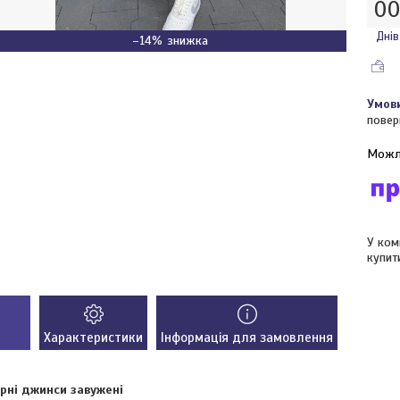
0
Днів
–14%
повер
У ком
купит
Характеристики
Інформація для замовлення
орні джинси завужені