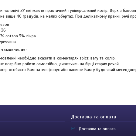
и чоловічі 2Y які мають практичний і універсальний колір. Верх з бавов
 не вище 40 градусів, на малих обертах. При делікатному пранні, речі 
сезон
-36
7% cotton 3% лікра
уреччина
 замовлення:
мовленні необхідно вказати в коментарях зріст, вагу та колір.
не потрібно робити самостійно, дивлячись на бірці старих речей.
жер особисто Вам зателефонує або напише Вам у будь який месендже
Доставка та оплата
Доставка та оплата