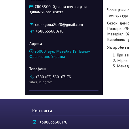
CROSSGO: Одяг та взуття для
Чорні джинс
динамічного життя
температурі
Сезон: демі
crossgoua2020@gmail.com
Розміри: 29
+380633600776
Матеріал: 9
Виробник: Т
Як зробити
76000, вул. Матейка 19, Івано-
При за
Франківськ, Україна
Мірки 
Менед
+380 (63) 360-07-76
Viber, Telegram
Контакти
+380633600776