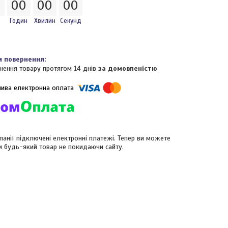
0
0
0
0
0
0
0
Годин
Хвилин
Секунд
нення товару протягом 14 днів
за домовленістю
панії підключені електронні платежі. Тепер ви можете
и будь-який товар не покидаючи сайту.