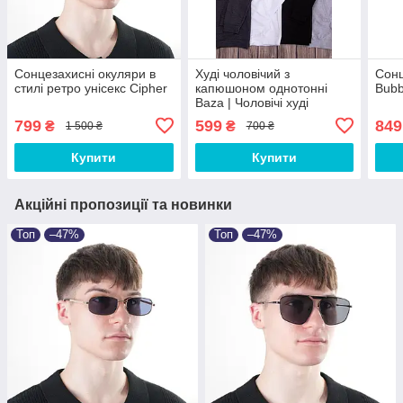
Сонцезахисні окуляри в
Худі чоловічий з
Сонц
стилі ретро унісекс Cipher
капюшоном однотонні
Bubb
Baza | Чоловічі худі
класика демісезонні
799
599
849
₴
₴
1 500 ₴
700 ₴
Купити
Купити
Акційні пропозиції та новинки
Топ
–47%
Топ
–47%