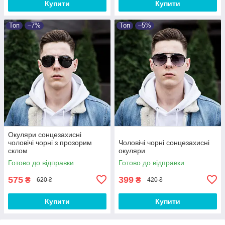
Купити
Купити
Топ
–7%
Топ
–5%
Окуляри сонцезахисні
чоловічі чорні з прозорим
Чоловічі чорні сонцезахисні
склом
окуляри
Готово до відправки
Готово до відправки
575
399
₴
₴
620 ₴
420 ₴
Купити
Купити