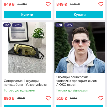
849
849
₴
₴
1 500 ₴
1 500 ₴
Купити
Купити
Топ
–23%
Топ
–8%
Окуляри сонцезахисні
Сонцезахисні окуляри
чоловічі з прозорим склом |
полікарбонат Уокер унісекс
ЛЮКС якості
Готово до відправки
Готово до відправки
690
515
₴
₴
900 ₴
560 ₴