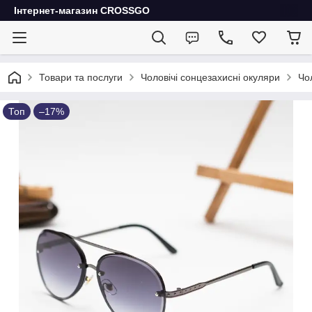
Інтернет-магазин CROSSGO
Товари та послуги
Чоловічі сонцезахисні окуляри
Чо
Топ
–17%