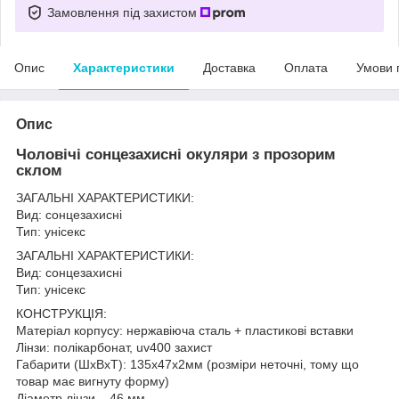
Замовлення під захистом
Опис
Характеристики
Доставка
Оплата
Умови 
Опис
Чоловічі сонцезахисні окуляри з прозорим
склом
ЗАГАЛЬНІ ХАРАКТЕРИСТИКИ:
Вид: сонцезахисні
Тип: унісекс
ЗАГАЛЬНІ ХАРАКТЕРИСТИКИ:
Вид: сонцезахисні
Тип: унісекс
КОНСТРУКЦІЯ:
Матеріал корпусу: нержавіюча сталь + пластикові вставки
Лінзи: полікарбонат, uv400 захист
Габарити (ШхВхТ): 135x47x2мм (розміри неточні, тому що
товар має вигнуту форму)
Діаметр лінзи – 46 мм