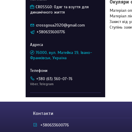
Окуляри 
CROSSGO: Одяг та взуття для
Матеріал оп
динамічного життя
Матеріал лі
Захист від 
crossgoua2020@gmail.com
Ступінь зах
+380633600776
76000, вул. Матейка 19, Івано-
Франківськ, Україна
+380 (63) 360-07-76
Viber, Telegram
Контакти
+380633600776