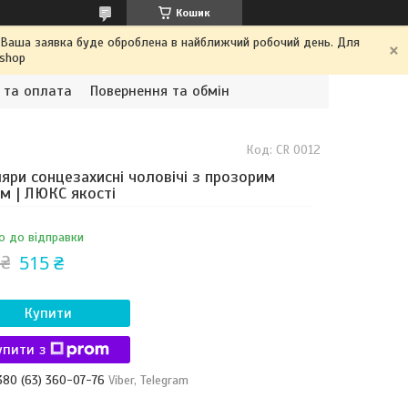
Кошик
. Ваша заявка буде оброблена в найближчий робочий день. Для
.shop
 та оплата
Повернення та обмін
Код:
CR 0012
яри сонцезахисні чоловічі з прозорим
м | ЛЮКС якості
о до відправки
515 ₴
 ₴
Купити
упити з
380 (63) 360-07-76
Viber, Telegram