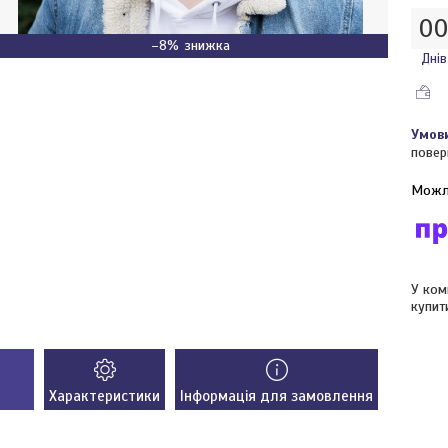
0
–8%
Днів
повер
У ком
купит
Характеристики
Інформація для замовлення