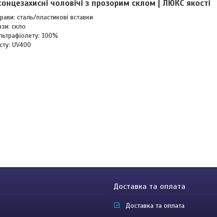
сонцезахисні чоловічі з прозорим склом | ЛЮКС якості
рави: сталь/пластикові вставки
нзи: скло
ультрафіолету: 100%
исту: UV400
Доставка та оплата
Доставка та оплата