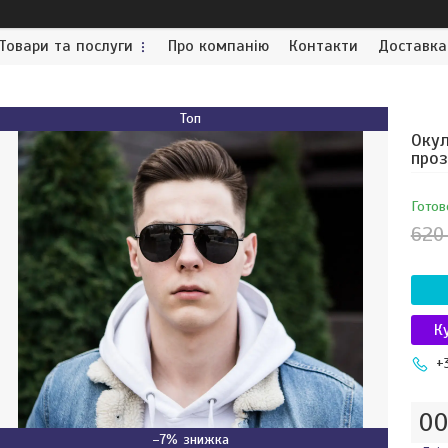
Товари та послуги
Про компанію
Контакти
Доставка
Топ
Окул
про
Готов
620
К
+
0
–7%