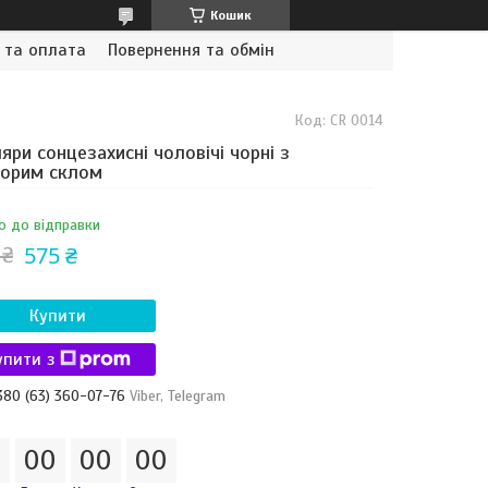
Кошик
 та оплата
Повернення та обмін
Код:
CR 0014
яри сонцезахисні чоловічі чорні з
зорим склом
о до відправки
575 ₴
 ₴
Купити
упити з
380 (63) 360-07-76
Viber, Telegram
0
0
0
0
0
0
0