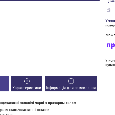
Днів
повер
У ком
купит
Характеристики
Інформація для замовлення
нцезахисні чоловічі чорні з прозорим склом
рави: сталь/пластикові вставки
нзи: скло