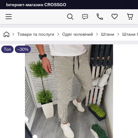
Інтернет-магазин CROSSGO
Товари та послуги
Одяг чоловічий
Штани
Штани б
Топ
–30%