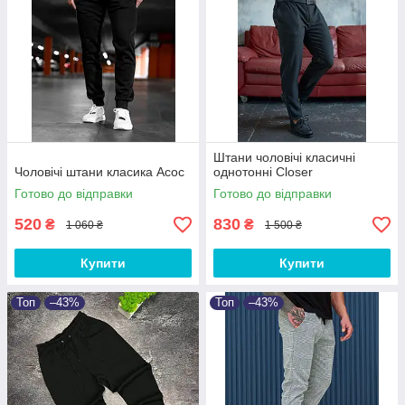
Штани чоловічі класичні
Чоловічі штани класика Асос
однотонні Closer
Готово до відправки
Готово до відправки
520
830
₴
₴
1 060 ₴
1 500 ₴
Купити
Купити
Топ
–43%
Топ
–43%