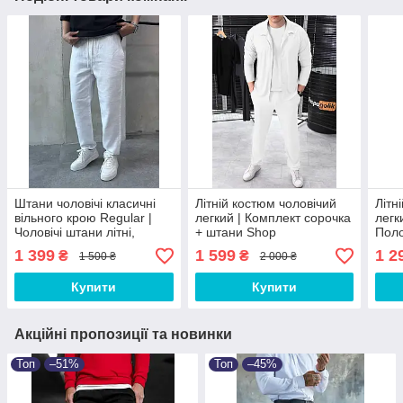
Штани чоловічі класичні
Літній костюм чоловічий
Літн
вільного крою Regular |
легкий | Комплект сорочка
легк
Чоловічі штани літні,
+ штани Shop
Пол
преміальна якість 100%
1 399
1 599
1 2
₴
₴
1 500 ₴
2 000 ₴
бавовна
Купити
Купити
Акційні пропозиції та новинки
Топ
–51%
Топ
–45%