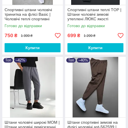
Спортивні штани чоловічі
Спортивні штани теплі TOP |
тринитка на флісі Basic |
Штани чоловічі зимові
Чоловічі теплі спортивні
утеплені ЛЮКС якості
штани від XS до 3XL
Готово до відправки
Готово до відправки
750
699
₴
₴
1 300 ₴
1 200 ₴
Купити
Купити
Топ
–42%
Топ
–40%
Штани чоловічі широкі МОМ |
Штани спортивні зимові на
Штани чоловічі демісезонні
флісі чоловічі ast-562599 |