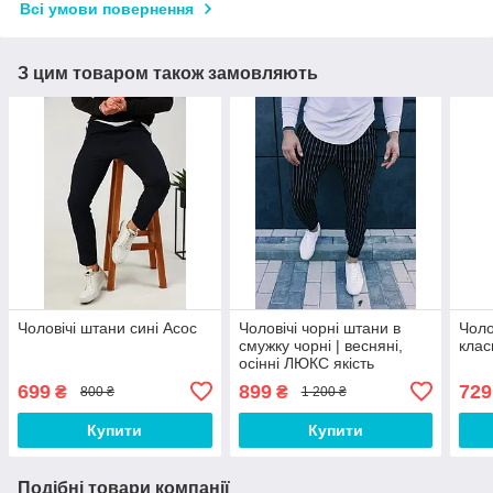
Всі умови повернення
З цим товаром також замовляють
Чоловічі штани сині Асос
Чоловічі чорні штани в
Чоло
смужку чорні | весняні,
клас
осінні ЛЮКС якість
699
899
729
₴
₴
800 ₴
1 200 ₴
Купити
Купити
Подібні товари компанії