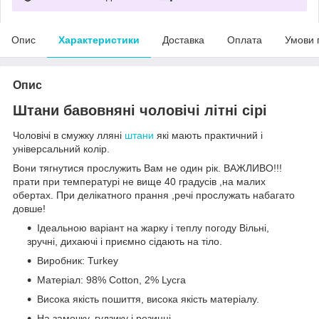
Опис
Характеристики
Доставка
Оплата
Умови 
Опис
Штани бавовняні чоловічі літні сірі
Чоловічі в смужку лляні
штани
які мають практичний і
універсальний колір.
Вони тягнутися прослужить Вам не один рік. ВАЖЛИВО!!!
прати при температурі не вище 40 градусів ,на малих
обертах. При делікатного прання ,речі прослужать набагато
довше!
Ідеальною варіант на жарку і теплу погоду Вільні,
зручні, дихаючі і приємно сідають на тіло.
Виробник: Turkey
Матеріал: 98% Cotton, 2% Lycra
Висока якість пошиття, висока якість матеріалу.
На замочку, гудзику і резинці.