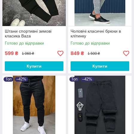
Штани спортивні зимові
Чоловічі класичні брюки в
класика Baza
клітинку
Готово до відправки
Готово до відправки
599
849
₴
₴
1 060 ₴
1 500 ₴
Купити
Купити
Топ
–42%
Топ
–42%