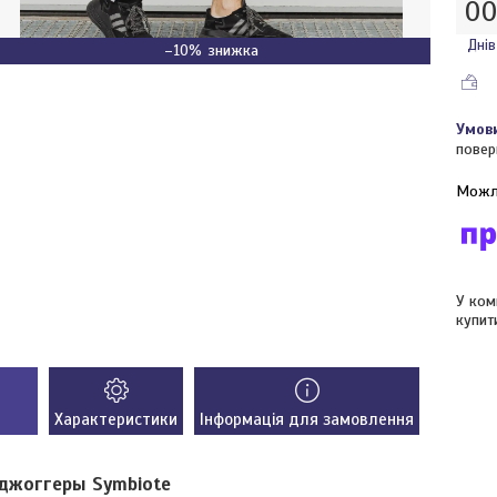
0
Днів
–10%
повер
У ком
купит
Характеристики
Інформація для замовлення
 джоггеры Symbiote