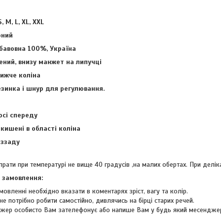
, M, L, XL, XXL
рний
 бавовна 100%, Україна
жений, внизу манжет на липучці
нижче коліна
резинка і шнур для регулювання.
осі спереду
 кишені в області коліна
 ззаду
рати при температурі не вище 40 градусів ,на малих обертах. При делік
 замовлення:
мовленні необхідно вказати в коментарях зріст, вагу та колір.
не потрібно робити самостійно, дивлячись на бірці старих речей.
жер особисто Вам зателефонує або напише Вам у будь який месендже