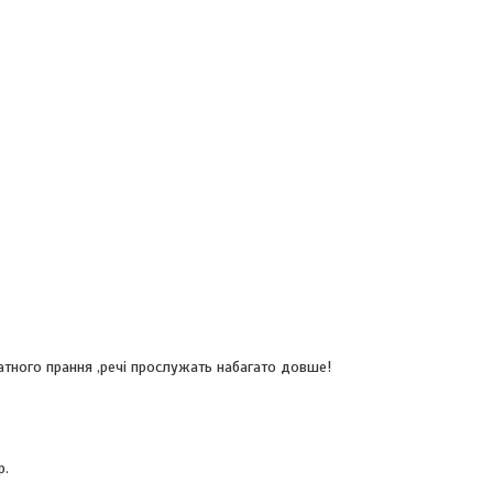
атного прання ,речі прослужать набагато довше!
р.