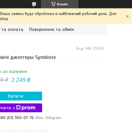
Кошик
. Ваша заявка буде оброблена в найближчий робочий день. Для
.shop
 та оплата
Повернення та обмін
Код:
MK 25544
вічі джоггеры Symbiote
о до відправки
2 249 ₴
0 ₴
Купити
упити з
380 (63) 360-07-76
Viber, Telegram