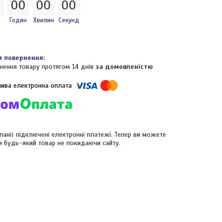
0
0
0
0
0
0
0
Годин
Хвилин
Секунд
нення товару протягом 14 днів
за домовленістю
панії підключені електронні платежі. Тепер ви можете
и будь-який товар не покидаючи сайту.