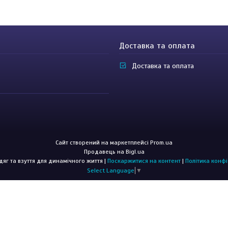
Доставка та оплата
Доставка та оплата
Сайт створений на маркетплейсі
Prom.ua
Продавець на Bigl.ua
CROSSGO: Одяг та взуття для динамічного життя |
Поскаржитися на контент
|
Політика конфі
Select Language
▼