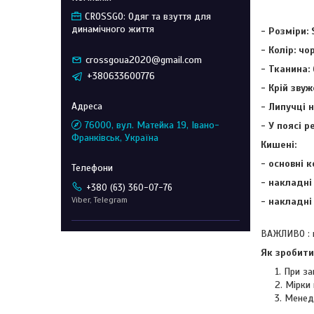
CROSSGO: Одяг та взуття для
динамічного життя
- Розміри: S
- Колір: чо
crossgoua2020@gmail.com
- Тканина:
+380633600776
- Крій зву
- Липучці 
76000, вул. Матейка 19, Івано-
- У поясі 
Франківськ, Україна
Кишені:
- основні к
- накладні
+380 (63) 360-07-76
Viber, Telegram
- накладні
ВАЖЛИВО : п
Як зробити
При за
Мірки 
Менед