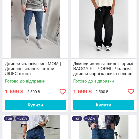
Джинси чоловічі сині MOM |
Джинси чоловічі широкі прямі
Джинсові чоловічі штани
BAGGY FIT ЧОРНІ‎ | Чоловічі
ЛЮКС якості
джинси чорні класика весняні
осінні Baggy
Готово до відправки
Готово до відправки
1 699
1 699
₴
₴
2 500 ₴
2 500 ₴
Купити
Купити
Топ
–32%
Топ
–32%