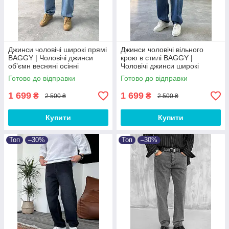
Джинси чоловічі широкі прямі
Джинси чоловічі вільного
BAGGY | Чоловічі джинси
крою в стилі BAGGY |
обʼємн весняні осінні
Чоловічі джинси широкі
Туреччина
весняні осінні Баггі
Готово до відправки
Готово до відправки
1 699
1 699
₴
₴
2 500 ₴
2 500 ₴
Купити
Купити
Топ
–30%
Топ
–30%