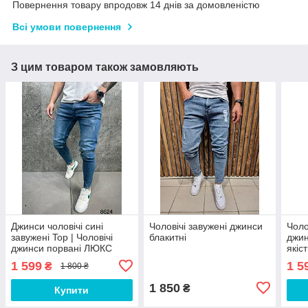
Повернення товару впродовж 14 днів за домовленістю
Всі умови повернення
З цим товаром також замовляють
Джинси чоловічі сині
Чоловічі завужені джинси
Чоло
завужені Top | Чоловічі
блакитні
джин
джинси порвані ЛЮКС
якіс
якості
1 599
1 5
₴
1 800 ₴
1 850
₴
Купити