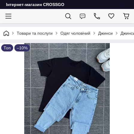
Інтернет-магазин CROSSGO
Товари та послуги
Одяг чоловічий
Джинси
Джинси
Топ
–10%