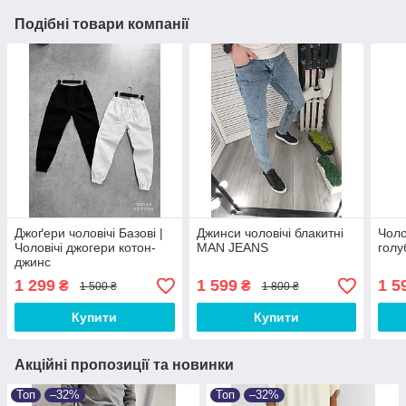
Подібні товари компанії
Джоґери чоловічі Базові |
Джинси чоловічі блакитні
Чоло
Чоловічі джогери котон-
MAN JEANS
голу
джинс
1 299
1 599
1 5
₴
₴
1 500 ₴
1 800 ₴
Купити
Купити
Акційні пропозиції та новинки
Топ
–32%
Топ
–32%