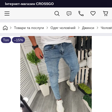
Інтернет-магазин CROSSGO
Товари та послуги
Одяг чоловічий
Джинси
Чолові
Топ
–15%