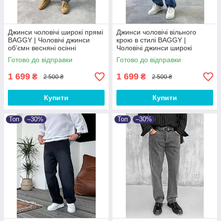
Джинси чоловічі широкі прямі
Джинси чоловічі вільного
BAGGY | Чоловічі джинси
крою в стилі BAGGY |
обʼємн весняні осінні
Чоловічі джинси широкі
Туреччина
весняні осінні Баггі
Готово до відправки
Готово до відправки
1 699
1 699
₴
₴
2 500 ₴
2 500 ₴
Купити
Купити
Топ
–30%
Топ
–30%