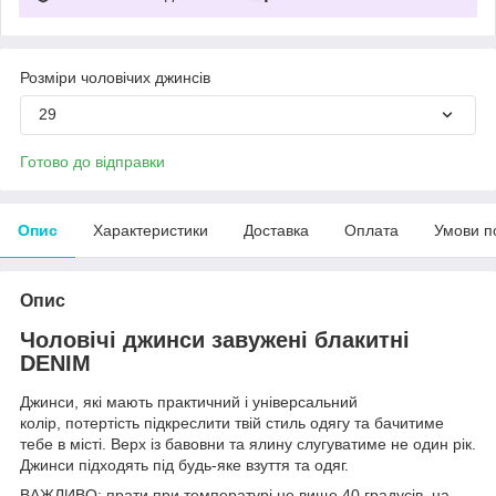
Розміри чоловічих джинсів
29
Готово до відправки
Опис
Характеристики
Доставка
Оплата
Умови п
Опис
Чоловічі джинси завужені блакитні
DENIM
Джинси, які мають практичний і універсальний
колір, потертість підкреслити твій стиль одягу та бачитиме
тебе в місті. Верх із бавовни та ялину слугуватиме не один рік.
Джинси підходять під будь-яке взуття та одяг.
ВАЖЛИВО: прати при температурі не вище 40 градусів, на