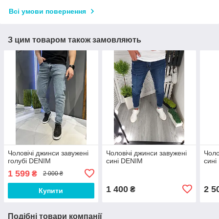
Всі умови повернення
З цим товаром також замовляють
Чоловічі джинси завужені
Чоловічі джинси завужені
Чоло
голубі DENIM
сині DENIM
сині
1 599
₴
2 000 ₴
1 400
2 5
₴
Купити
Подібні товари компанії