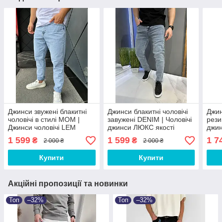
Джинси звужені блакитні
Джинси блакитні чоловічі
Джин
чоловічі в стилі МОМ |
завужені DENIM | Чоловічі
рези
Джинси чоловічі LEM
джинси ЛЮКС якості
джин
5865-1
осін
1 599
1 599
1 7
₴
₴
2 000 ₴
2 000 ₴
Купити
Купити
Акційні пропозиції та новинки
Топ
–32%
Топ
–32%