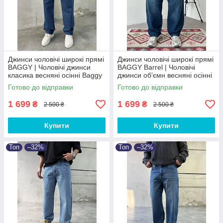
Джинси чоловічі широкі прямі
Джинси чоловічі широкі прямі
BAGGY | Чоловічі джинси
BAGGY Barrel | Чоловічі
класика весняні осінні Baggy
джинси обʼємн весняні осінні
Baggy
Готово до відправки
Готово до відправки
1 699
1 699
₴
₴
2 500 ₴
2 500 ₴
Купити
Купити
Топ
–32%
Топ
–32%