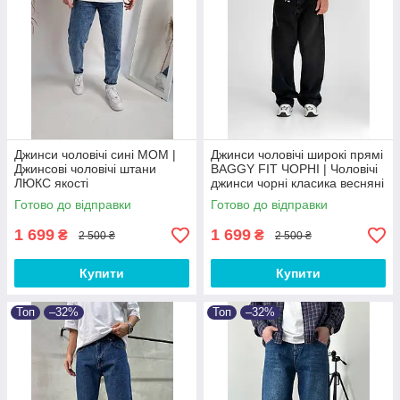
Джинси чоловічі сині MOM |
Джинси чоловічі широкі прямі
Джинсові чоловічі штани
BAGGY FIT ЧОРНІ‎ | Чоловічі
ЛЮКС якості
джинси чорні класика весняні
осінні Baggy
Готово до відправки
Готово до відправки
1 699
1 699
₴
₴
2 500 ₴
2 500 ₴
Купити
Купити
Топ
–32%
Топ
–32%