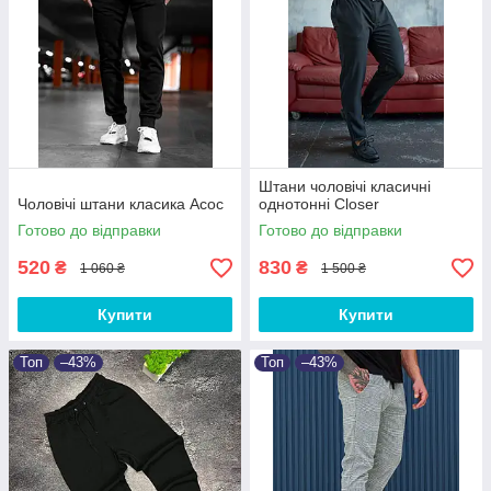
Штани чоловічі класичні
Чоловічі штани класика Асос
однотонні Closer
Готово до відправки
Готово до відправки
520
830
₴
₴
1 060 ₴
1 500 ₴
Купити
Купити
Топ
–43%
Топ
–43%