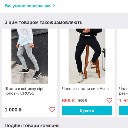
Всі умови повернення
З цим товаром також замовляють
Штани в клітинку сірі
Чоловічі штани сині Асос
Чоло
чоловічі CROSS
рези
699
1 5
₴
800 ₴
1 000
₴
Купити
Подібні товари компанії