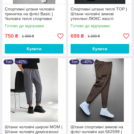
Спортивні штани чоловічі
Спортивні штани теплі TOP |
тринитка на флісі Basic |
Штани чоловічі зимові
Чоловічі теплі спортивні
утеплені ЛЮКС якості
штани від XS до 3XL
Готово до відправки
Готово до відправки
750
699
₴
₴
1 300 ₴
1 200 ₴
Купити
Купити
Топ
–42%
Топ
–40%
Штани чоловічі широкі МОМ |
Штани спортивні зимові на
Штани чоловічі демісезонні
флісі чоловічі ast-562599 |