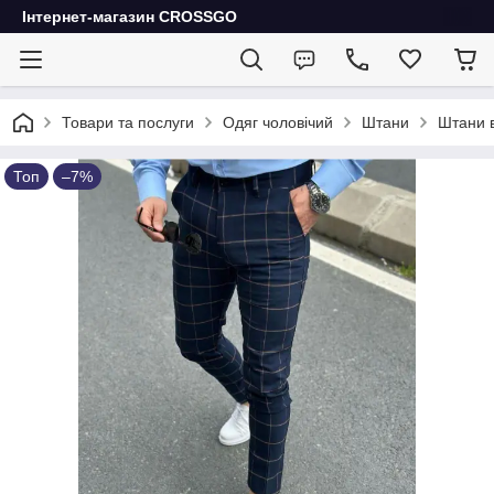
Інтернет-магазин CROSSGO
Товари та послуги
Одяг чоловічий
Штани
Штани в
Топ
–7%