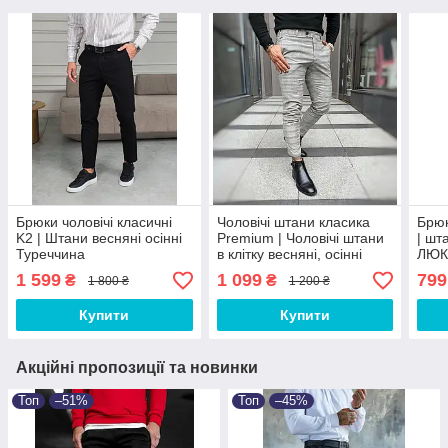
Брюки чоловічі класичні
Чоловічі штани класика
Брюк
K2 | Штани весняні осінні
Premium | Чоловічі штани
| шт
Туреччина
в клітку весняні, осінні
ЛЮКС
MOL 10666
1 599
1 099
799
₴
₴
1 800 ₴
1 200 ₴
Купити
Купити
Акційні пропозиції та новинки
Топ
–51%
Топ
–45%