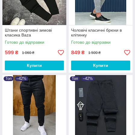
Штани спортивні зимові
Чоловічі класичні брюки в
класика Baza
клітинку
Готово до відправки
Готово до відправки
599
849
₴
₴
1 060 ₴
1 500 ₴
Купити
Купити
Топ
–42%
Топ
–42%