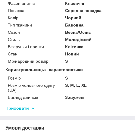
Фасон штанів
Класичні
Посадка
Середня посадка
Колір
Чорний
Тип тканини
Бавовна
Сезон
Весна/Осінь
Стиль
Молодіжний
Візерунки і принти
Клітинка
Стан
Новий
Міжнародний розмір
S
Користувальницькі характеристики
Розмір
S
Розмір чоловічого одягу
S, M, L, XL
(UA)
Вигляд джинсів
Завужені
Приховати
Умови доставки