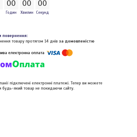
0
0
0
0
0
0
0
Годин
Хвилин
Секунд
нення товару протягом 14 днів
за домовленістю
панії підключені електронні платежі. Тепер ви можете
и будь-який товар не покидаючи сайту.