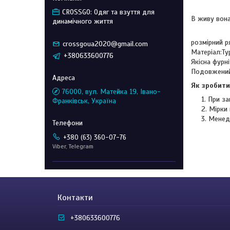
CROSSGO: Одяг та взуття для
В живу вон
динамічного життя
розмірний ря
crossgoua2020@gmail.com
Матеріал:Ту
+380633600776
Якісна фурн
Подовжений
Як зробити
76000, вул. Матейка 19, Івано-
При за
Франківськ, Україна
Мірки 
Менед
+380 (63) 360-07-76
Viber, Telegram
Контакти
+380633600776