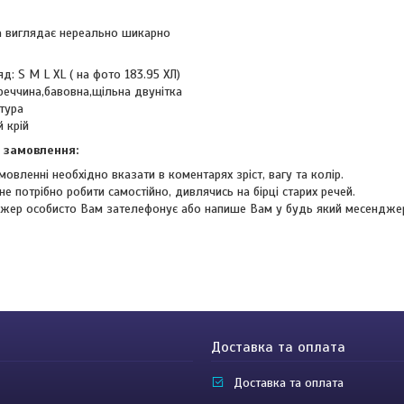
а виглядає нереально шикарно
д: S M L XL ( на фото 183.95 ХЛ)
реччина,бавовна,щільна двунітка
ітура
 крій
 замовлення:
мовленні необхідно вказати в коментарях зріст, вагу та колір.
не потрібно робити самостійно, дивлячись на бірці старих речей.
жер особисто Вам зателефонує або напише Вам у будь який месендже
Доставка та оплата
Доставка та оплата