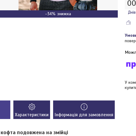
0
Днів
–34%
повер
У ком
купит
Характеристики
Інформація для замовлення
 кофта подовжена на змійці