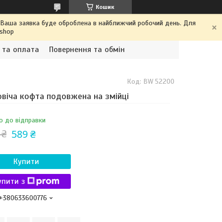
Кошик
. Ваша заявка буде оброблена в найближчий робочий день. Для
.shop
 та оплата
Повернення та обмін
Код:
BW 52200
віча кофта подовжена на змійці
о до відправки
589 ₴
 ₴
Купити
упити з
+380633600776