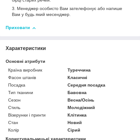
бірці старих речей.
Менеджер особисто Вам зателефонує або напише
Вам у будь який месенджер.
Приховати
Характеристики
Основні атрибути
Країна виробник
Туреччина
Фасон штанів
Класичні
Посадка
Середня посадка
Тип тканини
Бавовна
Сезон
Весна/Осінь
Стиль
Молодіжний
Візерунки і принти
Клітинка
Стан
Новий
Колір
Сірий
Користувальницькі характеристики