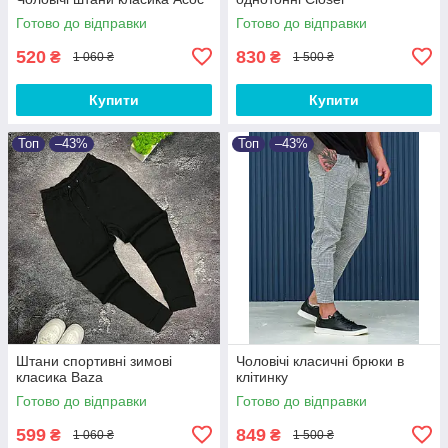
Готово до відправки
Готово до відправки
520
830
₴
₴
1 060 ₴
1 500 ₴
Купити
Купити
Топ
–43%
Топ
–43%
Штани спортивні зимові
Чоловічі класичні брюки в
класика Baza
клітинку
Готово до відправки
Готово до відправки
599
849
₴
₴
1 060 ₴
1 500 ₴