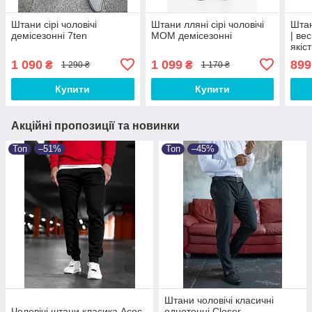
Штани сірі чоловічі
Штани лляні сірі чоловічі
Штан
демісезонні 7ten
МОМ демісезонні
| ве
якіс
1 090
1 099
899
₴
₴
1 290 ₴
1 170 ₴
Купити
Купити
Акційні пропозиції та новинки
Топ
–51%
Топ
–45%
Штани чоловічі класичні
Чоловічі штани класика Асос
однотонні Closer