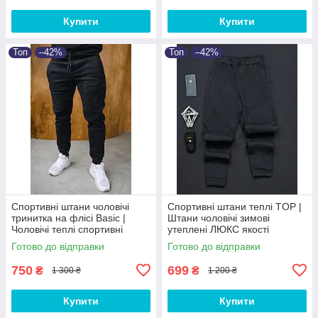
Купити
Купити
Топ
–42%
Топ
–42%
Спортивні штани чоловічі
Спортивні штани теплі TOP |
тринитка на флісі Basic |
Штани чоловічі зимові
Чоловічі теплі спортивні
утеплені ЛЮКС якості
штани від XS до 3XL
Готово до відправки
Готово до відправки
750
699
₴
₴
1 300 ₴
1 200 ₴
Купити
Купити