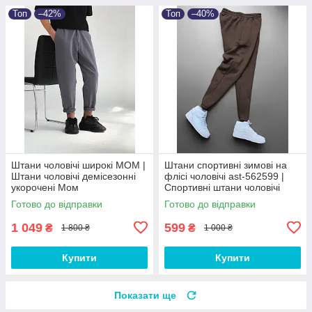
Топ
–42%
Топ
–40%
Штани чоловічі широкі МОМ |
Штани спортивні зимові на
Штани чоловічі демісезонні
флісі чоловічі ast-562599 |
укорочені Мом
Спортивні штани чоловічі
теплі Люкс якості
Готово до відправки
Готово до відправки
1 049
599
₴
₴
1 800 ₴
1 000 ₴
Купити
Купити
Показати ще