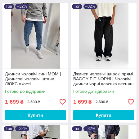
Топ
–32%
Топ
–32%
Джинси чоловічі сині MOM |
Джинси чоловічі широкі прямі
Джинсові чоловічі штани
BAGGY FIT ЧОРНІ‎ | Чоловічі
ЛЮКС якості
джинси чорні класика весняні
осінні Baggy
Готово до відправки
Готово до відправки
1 699
1 699
₴
₴
2 500 ₴
2 500 ₴
Купити
Купити
Топ
–32%
Топ
–32%