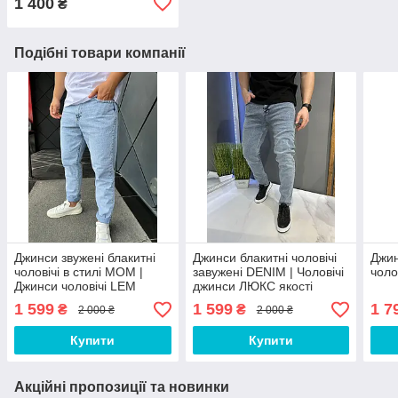
1 400
₴
Подібні товари компанії
Джинси звужені блакитні
Джинси блакитні чоловічі
Джин
чоловічі в стилі МОМ |
завужені DENIM | Чоловічі
чоло
Джинси чоловічі LEM
джинси ЛЮКС якості
5865-1
1 599
1 599
1 7
₴
₴
2 000 ₴
2 000 ₴
Купити
Купити
Акційні пропозиції та новинки