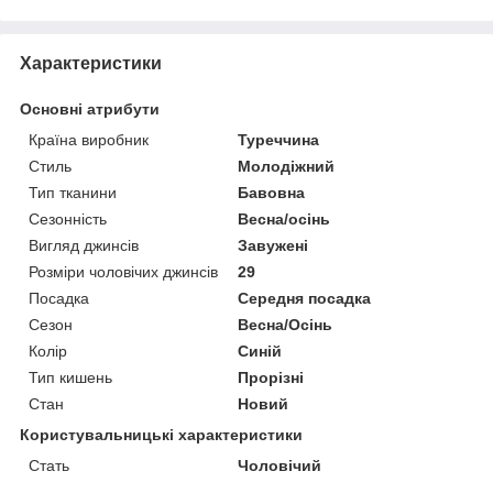
Характеристики
Основні атрибути
Країна виробник
Туреччина
Стиль
Молодіжний
Тип тканини
Бавовна
Сезонність
Весна/осінь
Вигляд джинсів
Завужені
Розміри чоловічих джинсів
29
Посадка
Середня посадка
Сезон
Весна/Осінь
Колір
Синій
Тип кишень
Прорізні
Стан
Новий
Користувальницькі характеристики
Стать
Чоловічий