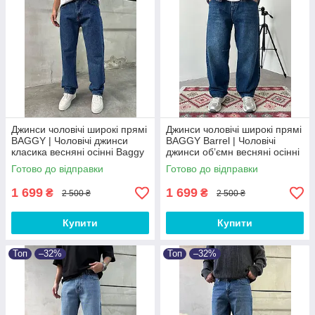
Джинси чоловічі широкі прямі
Джинси чоловічі широкі прямі
BAGGY | Чоловічі джинси
BAGGY Barrel | Чоловічі
класика весняні осінні Baggy
джинси обʼємн весняні осінні
Baggy
Готово до відправки
Готово до відправки
1 699
1 699
₴
₴
2 500 ₴
2 500 ₴
Купити
Купити
Топ
–32%
Топ
–32%