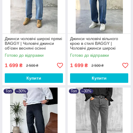
Джинси чоловічі широкі прямі
Джинси чоловічі вільного
BAGGY | Чоловічі джинси
крою в стилі BAGGY |
обʼємн весняні осінні
Чоловічі джинси широкі
Туреччина
весняні осінні Баггі
Готово до відправки
Готово до відправки
1 699
1 699
₴
₴
2 500 ₴
2 500 ₴
Купити
Купити
Топ
–30%
Топ
–30%