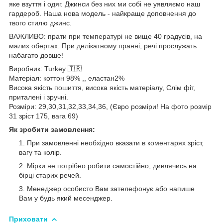
яке взуття і одяг. Джинси без них ми собі не уявляємо наш
гардероб. Наша нова модель - найкраще доповнення до
твого стилю джинс.
ВАЖЛИВО: прати при температурі не вище 40 градусів, на
малих обертах. При делікатному пранні, речі прослужать
набагато довше!
Виробник: Turkey 🇹🇷
Матеріал: коттон 98% ,, еластан2%
Висока якість пошиття, висока якість матеріалу, Слім фіт,
приталені і зручні.
Розміри: 29,30,31,32,33,34,36, (Євро розміри! На фото розмір
31 зріст 175, вага 69)
Як зробити замовлення:
При замовленні необхідно вказати в коментарях зріст,
вагу та колір.
Мірки не потрібно робити самостійно, дивлячись на
бірці старих речей.
Менеджер особисто Вам зателефонує або напише
Вам у будь який месенджер.
Приховати