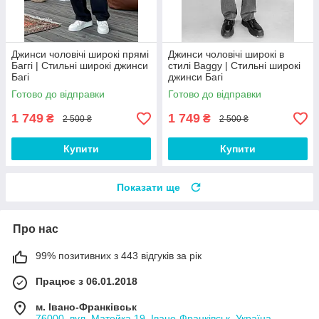
Джинси чоловічі широкі прямі
Джинси чоловічі широкі в
Баггі | Стильні широкі джинси
стилі Baggy | Стильні широкі
Багі
джинси Багі
Готово до відправки
Готово до відправки
1 749
1 749
₴
₴
2 500 ₴
2 500 ₴
Купити
Купити
Показати ще
Про нас
99% позитивних з 443 відгуків за рік
Працює з 06.01.2018
м. Івано-Франківськ
76000, вул. Матейка 19, Івано-Франківськ, Україна