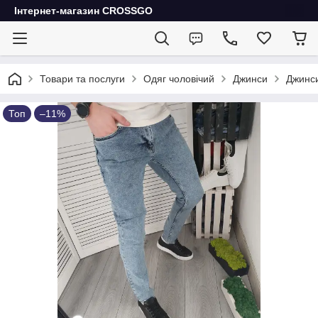
Інтернет-магазин CROSSGO
Товари та послуги
Одяг чоловічий
Джинси
Джинси
Топ
–11%