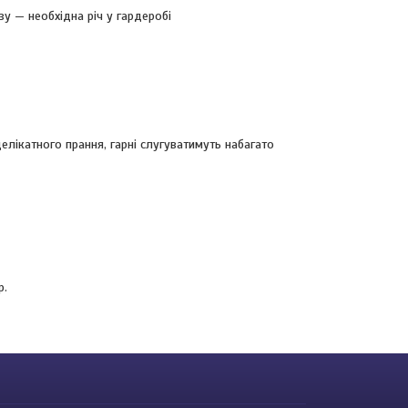
зу — необхідна річ у гардеробі
елікатного прання, гарні слугуватимуть набагато
р.