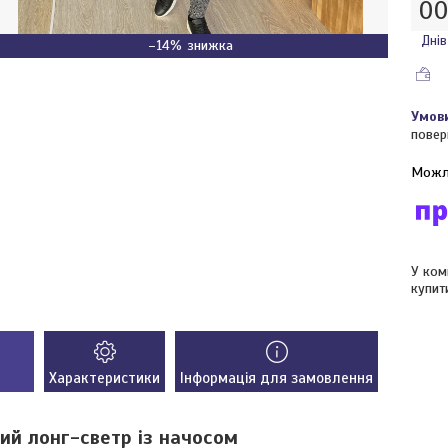
0
Днів
–14%
повер
У ком
купит
Характеристики
Інформація для замовлення
ий лонг-светр із начосом