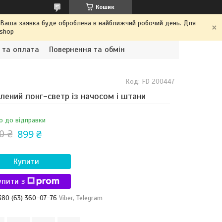
Кошик
. Ваша заявка буде оброблена в найближчий робочий день. Для
.shop
 та оплата
Повернення та обмін
Код:
FD 200447
лений лонг-светр із начосом і штани
о до відправки
899 ₴
0 ₴
Купити
упити з
380 (63) 360-07-76
Viber, Telegram