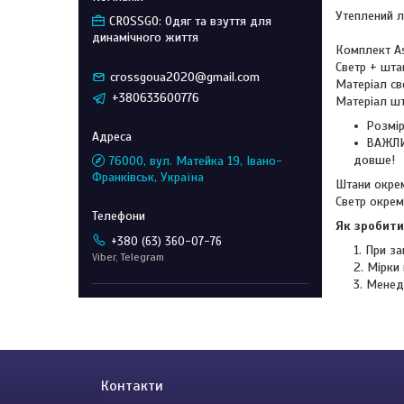
Утеплений л
CROSSGO: Одяг та взуття для
динамічного життя
Комплект As
Светр + шта
crossgoua2020@gmail.com
Матеріал св
+380633600776
Матеріал шт
Розмір
ВАЖЛИВ
довше!
76000, вул. Матейка 19, Івано-
Франківськ, Україна
Штани окрем
Светр окрем
Як зробити
+380 (63) 360-07-76
При за
Viber, Telegram
Мірки 
Менед
Контакти