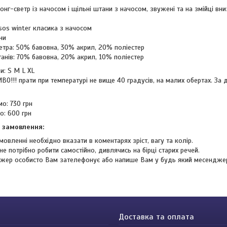
онг-светр із начосом і щільні штани з начосом, звужені та на змійці вни
os winter класика з начосом
ни
етра: 50% бавовна, 30% акрил, 20% поліестер
анів: 70% бавовна, 20% акрил, 10% поліестер
и: S M L XL
О!!! прати при температурі не вище 40 градусів, на малих обертах. За д
о: 730 грн
о: 600 грн
 замовлення:
мовленні необхідно вказати в коментарях зріст, вагу та колір.
не потрібно робити самостійно, дивлячись на бірці старих речей.
жер особисто Вам зателефонує або напише Вам у будь який месендже
Доставка та оплата