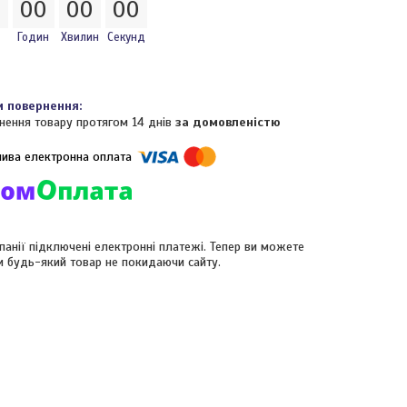
0
0
0
0
0
0
0
Годин
Хвилин
Секунд
нення товару протягом 14 днів
за домовленістю
панії підключені електронні платежі. Тепер ви можете
и будь-який товар не покидаючи сайту.