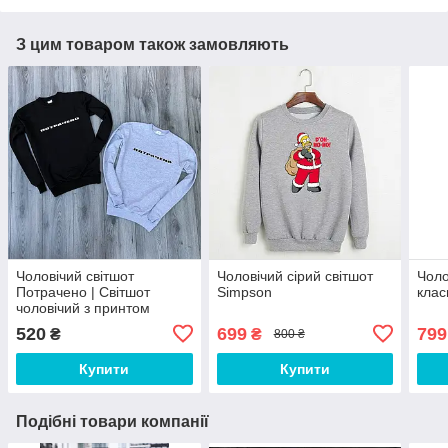
З цим товаром також замовляють
Чоловічий світшот
Чоловічий сірий світшот
Чоло
Потрачено | Світшот
Simpson
клас
чоловічий з принтом
Витрачено ЛЮКС якості
520
699
799
₴
₴
800 ₴
Купити
Купити
Подібні товари компанії