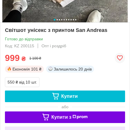
Світшот унісекс з принтом San Andreas
Готово до відправки
Код: KZ 200115
Опт і роздріб
999
₴
1 100 ₴
Економія
101 ₴
Залишилось
20 днів
550 ₴
від 10 шт.
Купити
або
Купити з