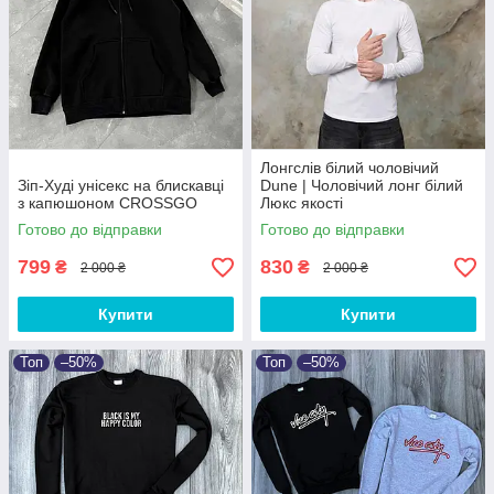
Лонгслів білий чоловічий
Зіп-Худі унісекс на блискавці
Dune | Чоловічий лонг білий
з капюшоном CROSSGO
Люкс якості
Готово до відправки
Готово до відправки
799
830
₴
₴
2 000 ₴
2 000 ₴
Купити
Купити
Топ
–50%
Топ
–50%