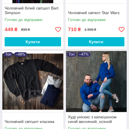
Чоловічий білий світшот Bart
Simpson
Чоловічий світкот Star Wars
Готово до відправки
Готово до відправки
449
710
₴
₴
890 ₴
1 390 ₴
Купити
Купити
Топ
–49%
Топ
–47%
Худі унісекс з капюшоном
Чоловічий світшот класика
синій весняний, осінній
Готово до відправки
Готово до відправки