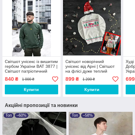
Світшот унісекс із вишитим
Світшот новорічний
Худі
гербом України BAT 3877 |
унісекс від Арні | Світшот
Добр
Світшот патріотичний
на флісі дуже теплий
Укра
чоловічий весняний
ЛЮКС якості
840
899
699
₴
₴
1 000 ₴
1 200 ₴
осінній
Купити
Купити
Акційні пропозиції та новинки
Топ
–60%
Топ
–58%