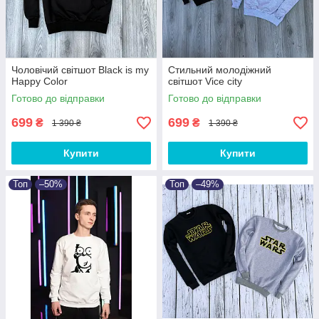
Чоловічий світшот Black is my
Стильний молодіжний
Happy Color
світшот Vice city
Готово до відправки
Готово до відправки
699
699
₴
₴
1 390 ₴
1 390 ₴
Купити
Купити
Топ
–50%
Топ
–49%