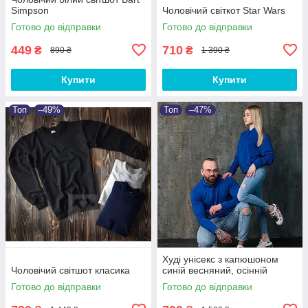
Simpson
Чоловічий світкот Star Wars
Готово до відправки
Готово до відправки
449
710
₴
₴
890 ₴
1 390 ₴
Купити
Купити
Топ
–49%
Топ
–47%
Худі унісекс з капюшоном
Чоловічий світшот класика
синій весняний, осінній
Готово до відправки
Готово до відправки