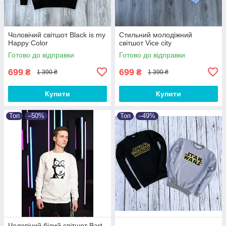
Чоловічий світшот Black is my
Стильний молодіжний
Happy Color
світшот Vice city
Готово до відправки
Готово до відправки
699
699
₴
₴
1 390 ₴
1 390 ₴
Купити
Купити
Топ
–50%
Топ
–49%
Чоловічий білий світшот Bart