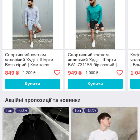
Спортивний костюм
Спортивний костюм
Коф
чоловічий Худі + Шорти
чоловічий Худі + Шорти
чоло
Boss сірий | Комплект
BW -731155 бірюзовий |
| Бо
літній весняний осінній
Комплект літній весняний
весн
849
949
1 0
₴
₴
1 200 ₴
1 000 ₴
ЛЮКС якості
осінній ЛЮКС якості
якос
Купити
Купити
Акційні пропозиції та новинки
Топ
–60%
Топ
–58%