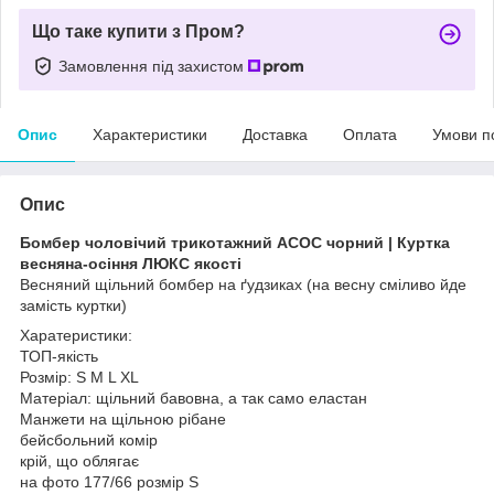
Що таке купити з Пром?
Замовлення під захистом
Опис
Характеристики
Доставка
Оплата
Умови п
Опис
Бомбер чоловічий трикотажний АСОС чорний | Куртка
весняна-осіння ЛЮКС якості
Весняний щільний бомбер на ґудзиках (на весну сміливо йде
замість куртки)
Харатеристики:
ТОП-якість
Розмір: S M L XL
Матеріал: щільний бавовна, а так само еластан
Манжети на щільною рібане
бейсбольний комір
крій, що облягає
на фото 177/66 розмір S