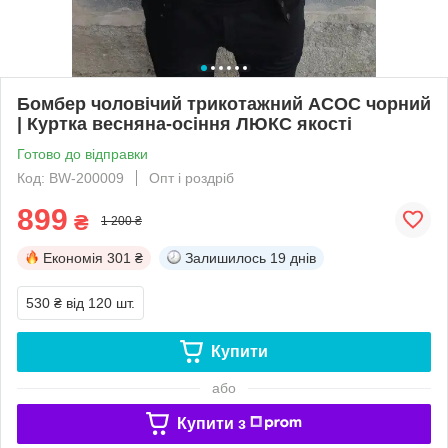
Бомбер чоловічий трикотажний АСОС чорний
| Куртка весняна-осіння ЛЮКС якості
Готово до відправки
Код: BW-200009
Опт і роздріб
899
₴
1 200 ₴
Економія
301 ₴
Залишилось
19 днів
530 ₴
від 120 шт.
Купити
або
Купити з