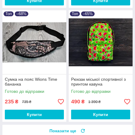
Купити
Купити
Топ
–68%
Топ
–65%
Сумка на пояс Wions Time
Рюкзак міської спортивної з
бананка
принтом кавуна
Готово до відправки
Готово до відправки
235
490
₴
₴
735 ₴
1 390 ₴
Купити
Купити
Показати ще