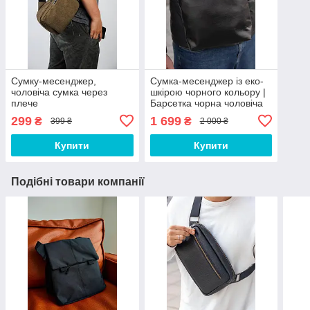
Сумку-месенджер,
Сумка-месенджер із еко-
чоловіча сумка через
шкірою чорного кольору |
плече
Барсетка чорна чоловіча
ЛЮКС якість
299
1 699
₴
₴
399 ₴
2 000 ₴
Купити
Купити
Подібні товари компанії