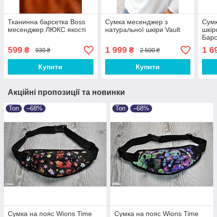
Тканинна барсетка Boss
Сумка месенджер з
Сумк
месенджер ЛЮКС якості
натуральної шкіри Vault
шкір
Барс
ЛЮКС
599
1 999
1 6
₴
₴
930 ₴
2 500 ₴
Купити
Купити
Акційні пропозиції та новинки
Топ
–68%
Топ
–68%
Сумка на пояс Wions Time
Сумка на пояс Wions Time