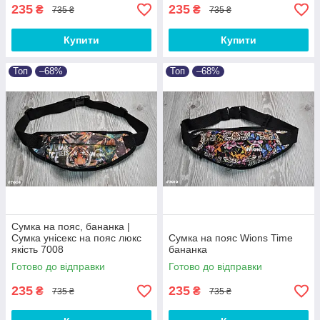
235
235
₴
₴
735 ₴
735 ₴
Купити
Купити
Топ
–68%
Топ
–68%
Сумка на пояс, бананка |
Сумка унісекс на пояс люкс
Сумка на пояс Wions Time
якість 7008
бананка
Готово до відправки
Готово до відправки
235
235
₴
₴
735 ₴
735 ₴