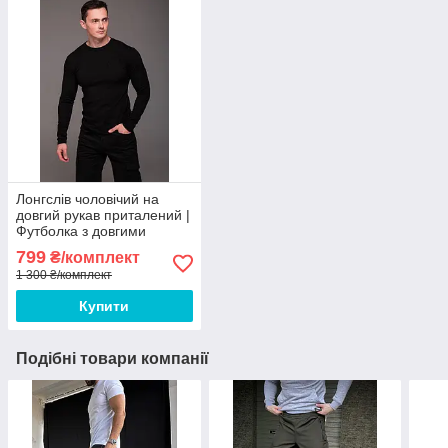
Лонгслів чоловічий на
довгий рукав приталений |
Футболка з довгими
рукавами лонгслів з
799
₴/комплект
кишенею
1 300 ₴/комплект
Купити
Подібні товари компанії