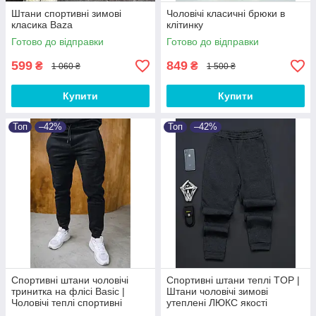
Штани спортивні зимові
Чоловічі класичні брюки в
класика Baza
клітинку
Готово до відправки
Готово до відправки
599
849
₴
₴
1 060 ₴
1 500 ₴
Купити
Купити
Топ
–42%
Топ
–42%
Спортивні штани чоловічі
Спортивні штани теплі TOP |
тринитка на флісі Basic |
Штани чоловічі зимові
Чоловічі теплі спортивні
утеплені ЛЮКС якості
штани від XS до 3XL