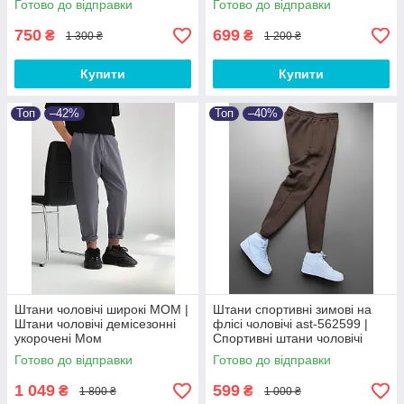
Готово до відправки
Готово до відправки
750
699
₴
₴
1 300 ₴
1 200 ₴
Купити
Купити
Топ
–42%
Топ
–40%
Штани чоловічі широкі МОМ |
Штани спортивні зимові на
Штани чоловічі демісезонні
флісі чоловічі ast-562599 |
укорочені Мом
Спортивні штани чоловічі
теплі Люкс якості
Готово до відправки
Готово до відправки
1 049
599
₴
₴
1 800 ₴
1 000 ₴