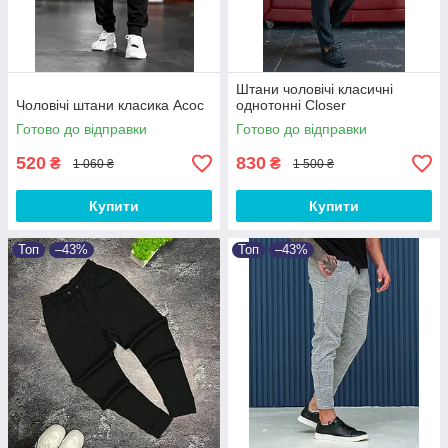
Штани чоловічі класичні
Чоловічі штани класика Асос
однотонні Closer
Готово до відправки
Готово до відправки
520
830
₴
₴
1 060 ₴
1 500 ₴
Купити
Купити
Топ
–43%
Топ
–43%