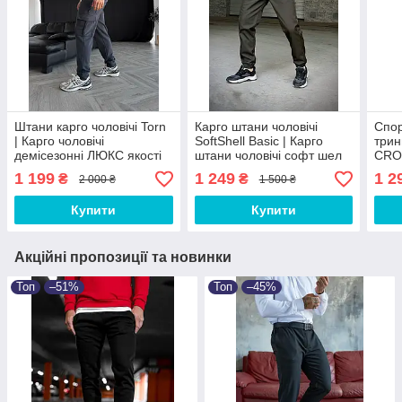
Штани карго чоловічі Torn
Карго штани чоловічі
Спор
| Карго чоловічі
SoftShell Basic | Карго
трин
демісезонні ЛЮКС якості
штани чоловічі софт шел
CROS
ЛЮКС якості
спор
1 199
1 249
1 2
₴
₴
2 000 ₴
1 500 ₴
якос
Купити
Купити
Акційні пропозиції та новинки
Топ
–51%
Топ
–45%