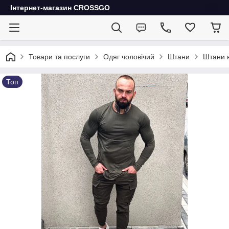
Інтернет-магазин CROSSGO
Товари та послуги
Одяг чоловічий
Штани
Штани к
Топ