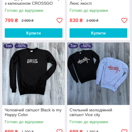
з капюшоном CROSSGO
Люкс якості
Готово до відправки
Готово до відправки
799
830
₴
₴
2 000 ₴
2 000 ₴
Купити
Купити
Топ
–50%
Топ
–50%
Чоловічий світшот Black is my
Стильний молодіжний
Happy Color
світшот Vice city
Готово до відправки
Готово до відправки
699
699
₴
₴
1 390 ₴
1 390 ₴