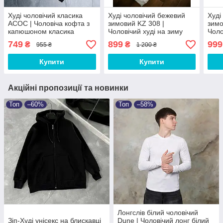
Худі чоловічий класика
Худі чоловічий бежевий
Худі
АСОС | Чоловіча кофта з
зимовий KZ 308 |
зимо
капюшоном класика
Чоловічий худі на зиму
Чоло
ЛЮКС якості
теплий ЛЮКС якості
ново
749
899
999
₴
₴
955 ₴
1 200 ₴
ЛЮКС
Купити
Купити
Акційні пропозиції та новинки
Топ
–60%
Топ
–58%
Лонгслів білий чоловічий
Зіп-Худі унісекс на блискавці
Dune | Чоловічий лонг білий