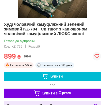
Худі чоловічий камуфляжний зелений
зимовий KZ-784 | Світшот з капюшоном
чоловічий камуфляжний ЛЮКС якості
Готово до відправки
Код: KZ-785
Роздріб
899
₴
955 ₴
Економія
56 ₴
Залишилось
20 днів
Купити
або
Купити з