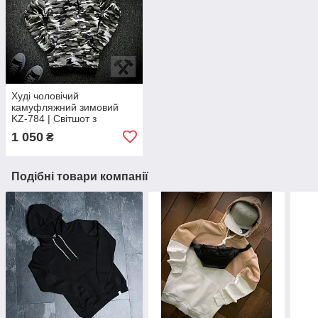
Худі чоловічий
камуфляжний зимовий
KZ-784 | Світшот з
капюшоном чоловічий
1 050
₴
камуфляжний ЛЮКС
якості
Подібні товари компанії