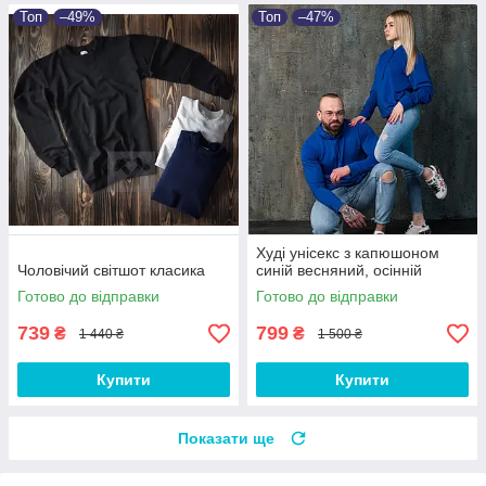
Топ
–49%
Топ
–47%
Худі унісекс з капюшоном
Чоловічий світшот класика
синій весняний, осінній
Готово до відправки
Готово до відправки
739
799
₴
₴
1 440 ₴
1 500 ₴
Купити
Купити
Показати ще