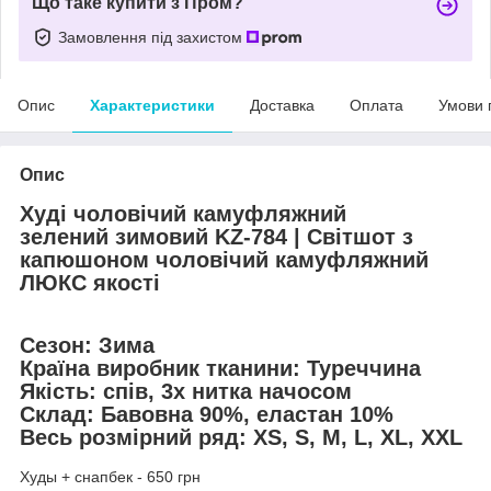
Що таке купити з Пром?
Замовлення під захистом
Опис
Характеристики
Доставка
Оплата
Умови 
Опис
Худі чоловічий камуфляжний
зелений зимовий KZ-784 | Світшот з
капюшоном чоловічий камуфляжний
ЛЮКС якості
Сезон: Зима
Країна виробник тканини: Туреччина
Якість: спів, 3х нитка начосом
Склад: Бавовна 90%, еластан 10%
Весь розмірний ряд: XS, S, M, L, XL, XXL
Худы + снапбек - 650 грн