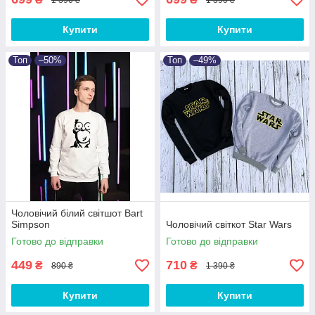
Купити
Купити
Топ
–50%
Топ
–49%
Чоловічий білий світшот Bart
Simpson
Чоловічий світкот Star Wars
Готово до відправки
Готово до відправки
449
710
₴
₴
890 ₴
1 390 ₴
Купити
Купити