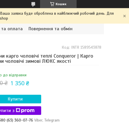
Кошик
. Ваша заявка буде оброблена в найближчий робочий день. Для
.shop
 та оплата
Повернення та обмін
Код:
INTR 1589543878
и карго чоловічі теплі Conqueror | Карго
и чоловічі зимові ЛЮКС якості
о до відправки
1 350 ₴
0 ₴
Купити
упити з
380 (63) 360-07-76
Viber, Telegram