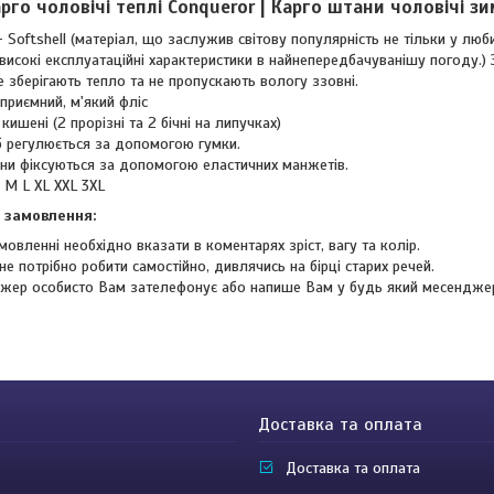
го чоловічі теплі Conqueror | Карго штани чоловічі зи
 Softshell (матеріал, що заслужив світову популярність не тільки у люби
високі експлуатаційні характеристики в найнепередбачуванішу погоду.) З
 зберігають тепло та не пропускають вологу ззовні.
 приємний, м'який фліс
 кишені (2 прорізні та 2 бічні на липучках)
іб регулюється за допомогою гумки.
ни фіксуються за допомогою еластичних манжетів.
 M L XL XXL 3XL
 замовлення:
мовленні необхідно вказати в коментарях зріст, вагу та колір.
не потрібно робити самостійно, дивлячись на бірці старих речей.
жер особисто Вам зателефонує або напише Вам у будь який месендже
Доставка та оплата
Доставка та оплата