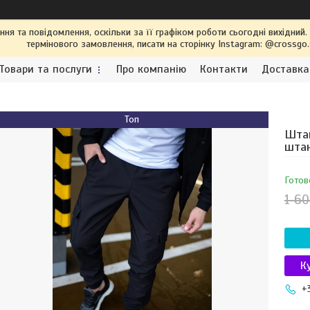
я та повідомлення, оскільки за її графіком роботи сьогодні вихідний
термінового замовлення, писати на сторінку Instagram: @crossgo
Товари та послуги
Про компанію
Контакти
Доставка
Топ
Штан
штан
Готов
1 60
К
+