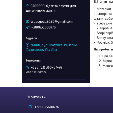
Штани кар
CROSSGO: Одяг та взуття для
- Матеріал -
динамічного життя
комфорт та 
штани добре
crossgoua2020@gmail.com
- Усередині
+380633600776
- У виробі 4
- Вгорі вир
- Внизу шта
- Розміри: S
76000, вул. Матейка 19, Івано-
Як зробити
Франківськ, Україна
При за
Мірки 
Менед
+380 (63) 360-07-76
Viber, Telegram
Контакти
+380633600776