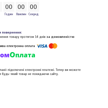
0
0
0
0
0
0
0
Годин
Хвилин
Секунд
нення товару протягом 14 днів
за домовленістю
панії підключені електронні платежі. Тепер ви можете
и будь-який товар не покидаючи сайту.