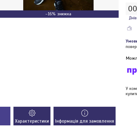
0
–16%
Днів
повер
У ком
купит
Характеристики
Інформація для замовлення