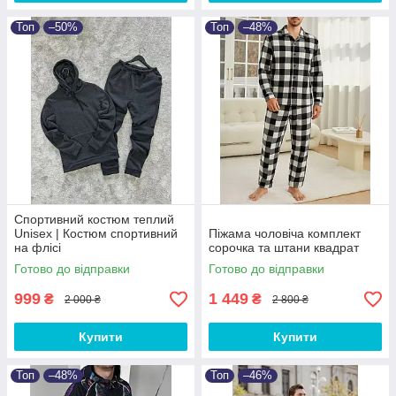
Топ
–50%
Топ
–48%
Спортивний костюм теплий
Unisex | Костюм спортивний
Піжама чоловіча комплект
на флісі
сорочка та штани квадрат
Готово до відправки
Готово до відправки
999
1 449
₴
₴
2 000 ₴
2 800 ₴
Купити
Купити
Топ
–48%
Топ
–46%