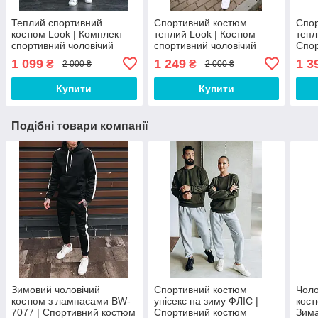
Теплий спортивний
Спортивний костюм
Спо
костюм Look | Комплект
теплий Look | Костюм
тепл
спортивний чоловічий
спортивний чоловічий
Спо
кофта + штани BW 3257
зимовий RA 3256
зимо
1 099
1 249
1 3
₴
₴
2 000 ₴
2 000 ₴
карг
Купити
Купити
Подібні товари компанії
Зимовий чоловічий
Спортивний костюм
Чоло
костюм з лампасами BW-
унісекс на зиму ФЛІС |
кост
7077 | Спортивний костюм
Спортивний костюм
Зима