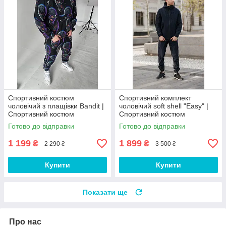
Спортивний костюм
Спортивний комплект
чоловічий з плащівки Bandit |
чоловічий soft shell "Easy" |
Спортивний костюм
Спортивний костюм
чоловічий з принтом
чоловічий з плащівки куртка +
Готово до відправки
Готово до відправки
штани
1 199
1 899
₴
₴
2 290 ₴
3 500 ₴
Купити
Купити
Показати ще
Про нас