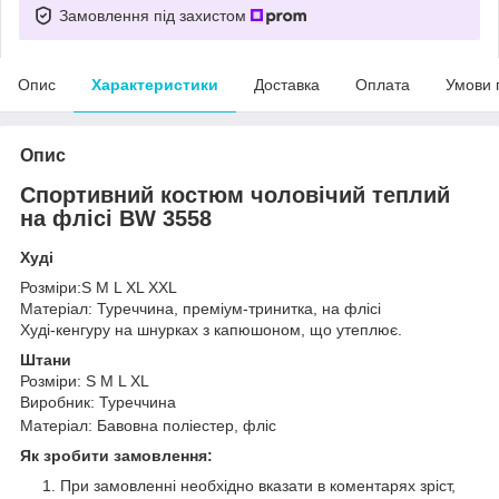
Замовлення під захистом
Опис
Характеристики
Доставка
Оплата
Умови 
Опис
Спортивний костюм чоловічий теплий
на флісі BW 3558
Худі
Розміри:S M L XL XXL
Матеріал: Туреччина, преміум-тринитка, на флісі
Худі-кенгуру на шнурках з капюшоном, що утеплює.
Штани
Розміри: S M L XL
Виробник: Туреччина
Матеріал: Бавовна поліестер, фліс
Як зробити замовлення:
При замовленні необхідно вказати в коментарях зріст,