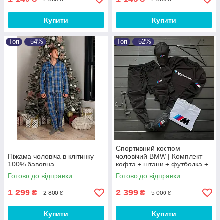
Купити
Купити
Топ
–54%
Топ
–52%
Спортивний костюм
Піжама чоловіча в клітинку
чоловічий BMW | Комплект
100% бавовна
кофта + штани + футболка +
кепка + бананка БМВ
Готово до відправки
Готово до відправки
1 299
2 399
₴
₴
2 800 ₴
5 000 ₴
Купити
Купити