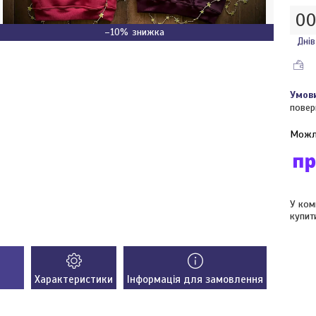
0
–10%
Днів
повер
У ком
купит
Характеристики
Інформація для замовлення