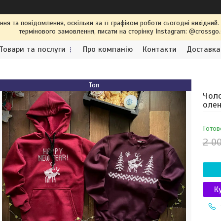
я та повідомлення, оскільки за її графіком роботи сьогодні вихідний
термінового замовлення, писати на сторінку Instagram: @crossgo
Товари та послуги
Про компанію
Контакти
Доставка
Топ
Чоло
оле
Готов
2 0
К