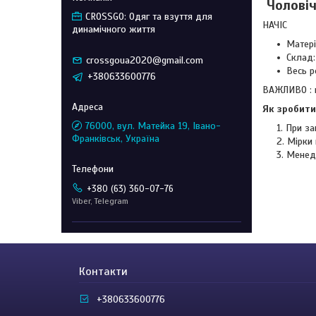
Чоловіч
CROSSGO: Одяг та взуття для
НАЧІС
динамічного життя
Матері
Склад:
crossgoua2020@gmail.com
Весь ро
+380633600776
ВАЖЛИВО : п
Як зробити
76000, вул. Матейка 19, Івано-
При за
Франківськ, Україна
Мірки 
Менед
+380 (63) 360-07-76
Viber, Telegram
Контакти
+380633600776