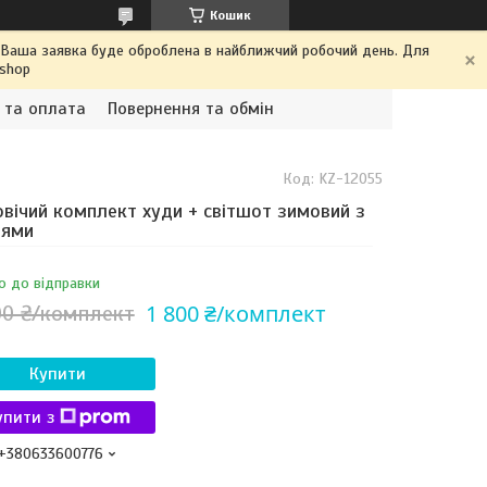
Кошик
. Ваша заявка буде оброблена в найближчий робочий день. Для
.shop
 та оплата
Повернення та обмін
Код:
KZ-12055
вічий комплект худи + світшот зимовий з
нями
о до відправки
1 800 ₴/комплект
00 ₴/комплект
Купити
упити з
+380633600776