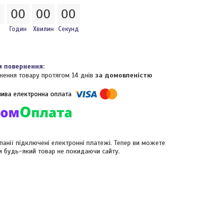
0
0
0
0
0
0
0
Годин
Хвилин
Секунд
нення товару протягом 14 днів
за домовленістю
панії підключені електронні платежі. Тепер ви можете
и будь-який товар не покидаючи сайту.