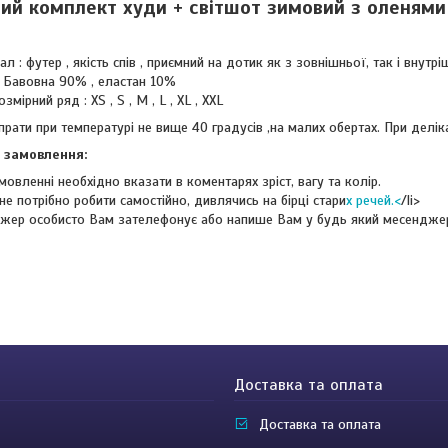
ий комплект худи + світшот зимовий з оленями
ал : футер , якість спів , приємний на дотик як з зовнішньої, так і внутрі
 Бавовна 90% , еластан 10%
змірний ряд : XS , S , M , L , XL , XXL
рати при температурі не вище 40 градусів ,на малих обертах. При делі
 замовлення:
мовленні необхідно вказати в коментарях зріст, вагу та колір.
не потрібно робити самостійно, дивлячись на бірці стари
х речей.<
/li>
жер особисто Вам зателефонує або напише Вам у будь який месендже
Доставка та оплата
Доставка та оплата