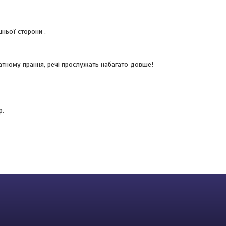
шньої сторони .
катному прання, речі прослужать набагато довше!
р.