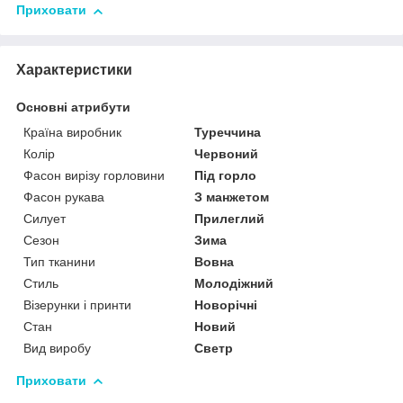
Приховати
Характеристики
Основні атрибути
Країна виробник
Туреччина
Колір
Червоний
Фасон вирізу горловини
Під горло
Фасон рукава
З манжетом
Силует
Прилеглий
Сезон
Зима
Тип тканини
Вовна
Стиль
Молодіжний
Візерунки і принти
Новорічні
Стан
Новий
Вид виробу
Светр
Приховати