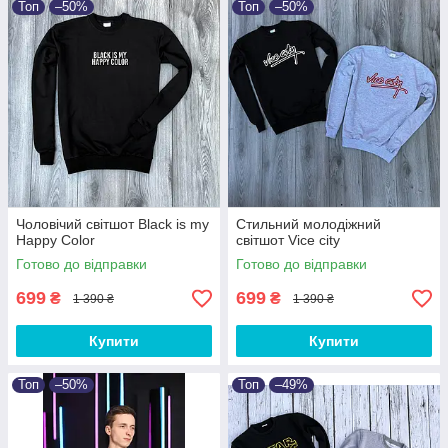
Топ
–50%
Топ
–50%
Чоловічий світшот Black is my
Стильний молодіжний
Happy Color
світшот Vice city
Готово до відправки
Готово до відправки
699
699
₴
₴
1 390 ₴
1 390 ₴
Купити
Купити
Топ
–50%
Топ
–49%