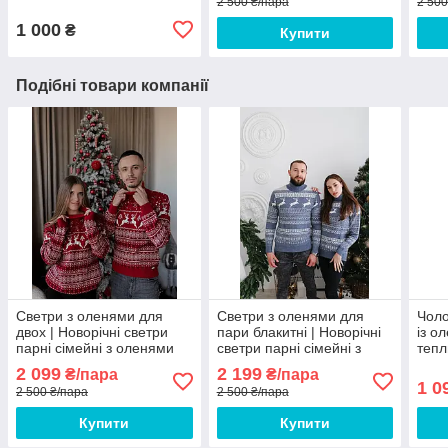
2 500 ₴/пара
2 500
1 000
₴
Купити
Подібні товари компанії
Светри з оленями для
Светри з оленями для
Чоло
двох | Новорічні светри
пари блакитні | Новорічні
із о
парні сімейні з оленями
светри парні сімейні з
теп
ЛЮКС якості
оленями CR-12830
якос
2 099
2 199
₴/пара
₴/пара
1 0
2 500 ₴/пара
2 500 ₴/пара
Купити
Купити