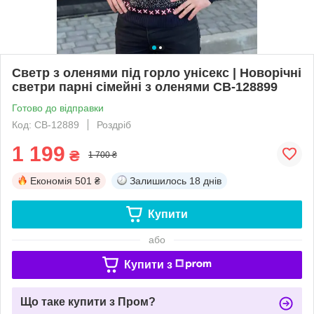
Светр з оленями під горло унісекс | Новорічні
светри парні сімейні з оленями СВ-128899
Готово до відправки
Код: СВ-12889
Роздріб
1 199
₴
1 700 ₴
Економія
501 ₴
Залишилось
18 днів
Купити
або
Купити з
Що таке купити з Пром?