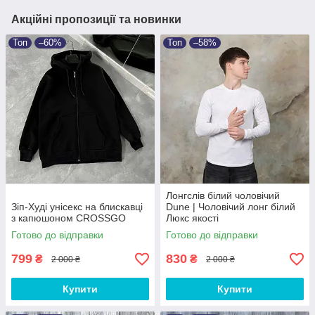
Акційні пропозиції та новинки
Топ
–60%
Топ
–58%
Лонгслів білий чоловічий
Зіп-Худі унісекс на блискавці
Dune | Чоловічий лонг білий
з капюшоном CROSSGO
Люкс якості
Готово до відправки
Готово до відправки
799
830
₴
₴
2 000 ₴
2 000 ₴
Купити
Купити