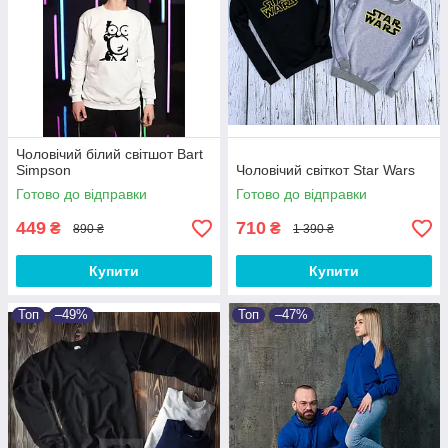
Чоловічий білий світшот Bart
Simpson
Чоловічий світкот Star Wars
Готово до відправки
Готово до відправки
449
710
₴
₴
890 ₴
1 390 ₴
Купити
Купити
Топ
–49%
Топ
–47%