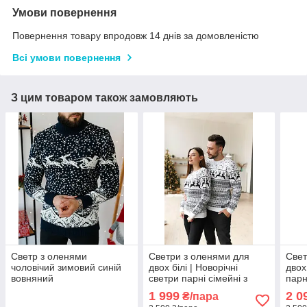
Умови повернення
Повернення товару впродовж 14 днів за домовленістю
Всі умови повернення
З цим товаром також замовляють
Светр з оленями
Светри з оленями для
Свет
чоловічий зимовий синій
двох білі | Новорічні
двох
вовняний
светри парні сімейні з
парн
оленями
ЛЮКС
1 999
2 0
₴/пара