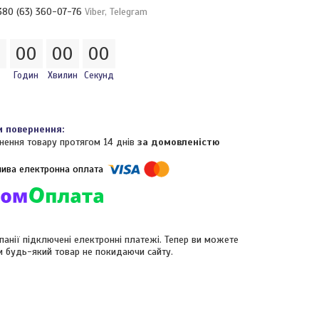
380 (63) 360-07-76
Viber, Telegram
0
0
0
0
0
0
0
Годин
Хвилин
Секунд
нення товару протягом 14 днів
за домовленістю
панії підключені електронні платежі. Тепер ви можете
и будь-який товар не покидаючи сайту.