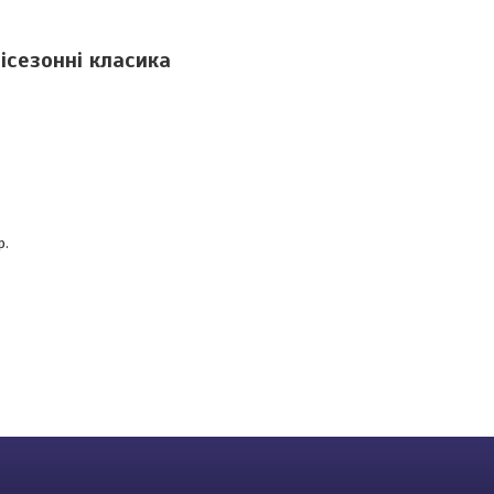
ісезонні класика
р.