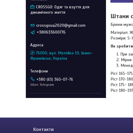
CROSSGO: Одяг та взуття для
динамічного життя
Штани с
Брюки мужс
crossgoua2020@gmail.com
+380633600776
Матеріал: Ж
Розміри: S-
Як зробити
76000, вул. Матейка 19, Івано-
При за
Франківськ, Україна
Мірки 
Менед
Ріст 165-17
Ріст 170-18
+380 (63) 360-07-76
Ріст 175- 1
Viber, Telegram
Ріст 180-19
Контакти