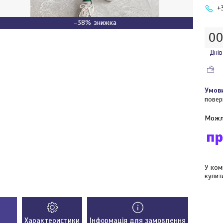
+
–38%
0
Днів
повер
У ком
купит
Характеристики
Інформація для замовлення