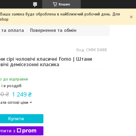
Кошик
. Ваша заявка буде оброблена в найближчий робочий день. Для
.shop
 та оплата
Повернення та обмін
Код:
СММ D488
и сірі чоловічі класичні Fomo | Штани
вічі демісезонні класика
о до відправки
 і в роздріб
1 249 ₴
00 ₴
ати оптові ціни
Купити
упити з