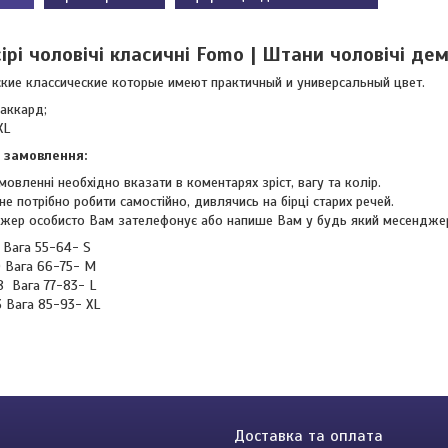
ірі чоловічі класичні Fomo | Штани чоловічі дем
кие классические которые имеют практичный и универсальный цвет.
аккард;
XL
 замовлення:
мовленні необхідно вказати в коментарях зріст, вагу та колір.
не потрібно робити самостійно, дивлячись на бірці старих речей.
жер особисто Вам зателефонує або напише Вам у будь який месендже
5 Вага 55-64- S
0 Вага 66-75- M
88 Вага 77-83- L
3 Вага 85-93- XL
Доставка та оплата