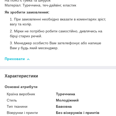
На поясі є гумка та шнурок
Матеріал: Туреччина, теч-дайвінг, еластик
Як зробити замовлення:
При замовленні необхідно вказати в коментарях зріст,
вагу та колір.
Мірки не потрібно робити самостійно, дивлячись на
бірці старих речей.
Менеджер особисто Вам зателефонує або напише
Вам у будь який месенджер.
Приховати
Характеристики
Основні атрибути
Країна виробник
Туреччина
Стиль
Молодіжний
Тип тканини
Бавовна
Візерунки і принти
Без візерунків і принтів