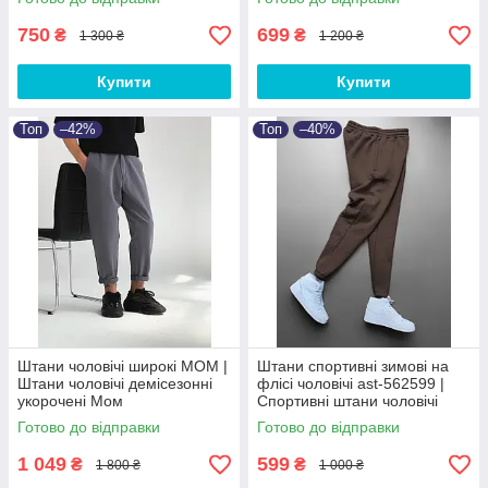
750
699
₴
₴
1 300 ₴
1 200 ₴
Купити
Купити
Топ
–42%
Топ
–40%
Штани чоловічі широкі МОМ |
Штани спортивні зимові на
Штани чоловічі демісезонні
флісі чоловічі ast-562599 |
укорочені Мом
Спортивні штани чоловічі
теплі Люкс якості
Готово до відправки
Готово до відправки
1 049
599
₴
₴
1 800 ₴
1 000 ₴