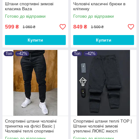
Штани спортивні зимові
Чоловічі класичні брюки в
класика Baza
клітинку
Готово до відправки
Готово до відправки
599
849
₴
₴
1 060 ₴
1 500 ₴
Купити
Купити
Топ
–42%
Топ
–42%
Спортивні штани чоловічі
Спортивні штани теплі TOP |
тринитка на флісі Basic |
Штани чоловічі зимові
Чоловічі теплі спортивні
утеплені ЛЮКС якості
штани від XS до 3XL
Готово до відправки
Готово до відправки