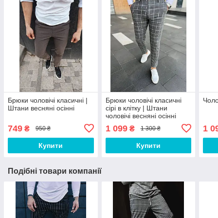
Брюки чоловічі класичні |
Брюки чоловічі класичні
Чоло
Штани весняні осінні
сірі в клітку | Штани
чоловічі весняні осінні
Чол-12
749
1 099
1 0
₴
₴
950 ₴
1 300 ₴
Купити
Купити
Подібні товари компанії