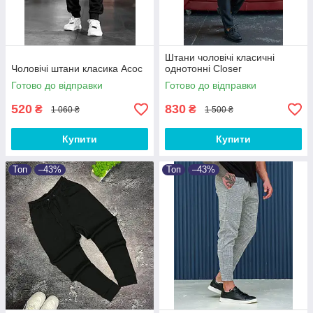
Штани чоловічі класичні
Чоловічі штани класика Асос
однотонні Closer
Готово до відправки
Готово до відправки
520
830
₴
₴
1 060 ₴
1 500 ₴
Купити
Купити
Топ
–43%
Топ
–43%