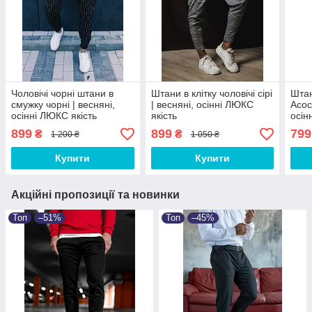
Чоловічі чорні штани в
Штани в клітку чоловічі сірі
Штан
смужку чорні | весняні,
| весняні, осінні ЛЮКС
Асос
осінні ЛЮКС якість
якість
осін
899
899
799
₴
₴
1 200 ₴
1 050 ₴
Купити
Купити
Акційні пропозиції та новинки
Топ
–51%
Топ
–45%