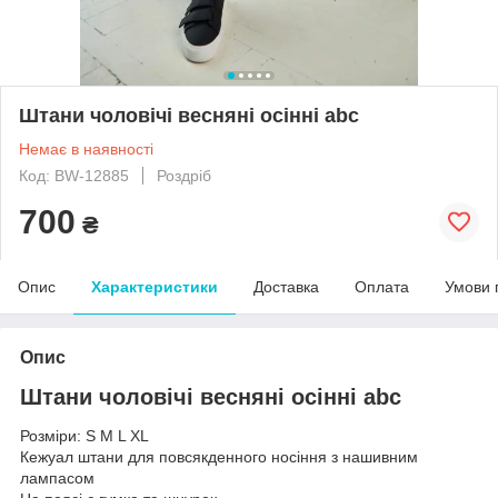
Штани чоловічі весняні осінні abc
Немає в наявності
Код: BW-12885
Роздріб
700
₴
Опис
Характеристики
Доставка
Оплата
Умови 
Опис
Штани чоловічі весняні осінні abc
Розміри: S M L XL
Кежуал штани для повсякденного носіння з нашивним
лампасом