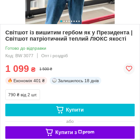
Світшот із вишитим гербом як у Президента |
Світшот патріотичний теплий ЛЮКС якості
Готово до відправки
Код: BW 3077
Опт і роздріб
1 099
₴
1 500 ₴
Економія
401 ₴
Залишилось
18 днів
790 ₴
від 2 шт.
Купити
або
Купити з