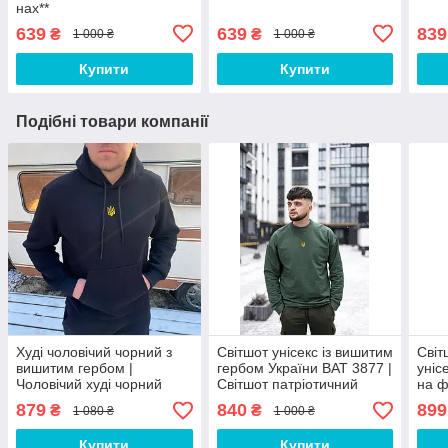
нах**
639
639
839
₴
₴
1 000 ₴
1 000 ₴
Купити
Купити
Подібні товари компанії
Худі чоловічий чорний з
Світшот унісекс із вишитим
Світ
вишитим гербом |
гербом України BAT 3877 |
уніс
Чоловічий худі чорний
Світшот патріотичний
на ф
весняний BW 999
чоловічий весняний
ЛЮКС
879
840
899
₴
₴
1 080 ₴
1 000 ₴
осінній
Купити
Купити