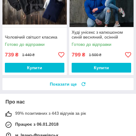
Худі унісекс з капюшоном
Чоловічий світшот класика
синій весняний, осінній
Готово до відправки
Готово до відправки
739
799
₴
₴
1 440 ₴
1 500 ₴
Купити
Купити
Показати ще
Про нас
99% позитивних з 443 відгуків за рік
Працює з 06.01.2018
м. Івано-Франківськ