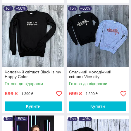
Топ
–50%
Топ
–50%
Чоловічий світшот Black is my
Стильний молодіжний
Happy Color
світшот Vice city
Готово до відправки
Готово до відправки
699
699
₴
₴
1 390 ₴
1 390 ₴
Купити
Купити
Топ
–50%
Топ
–49%