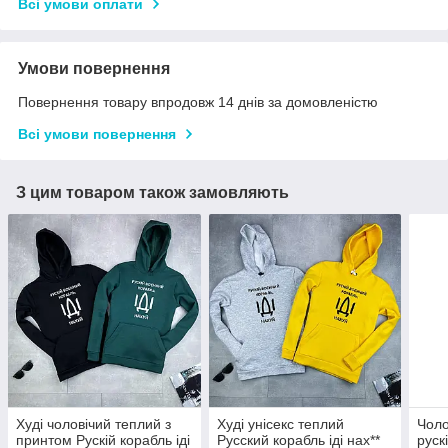
Всі умови оплати
Умови повернення
Повернення товару впродовж 14 днів за домовленістю
Всі умови повернення
З цим товаром також замовляють
Худі чоловічий теплий з
Худі унісекс теплий
Чоло
принтом Рускій корабль іді
Русский корабль іді нах**
руск