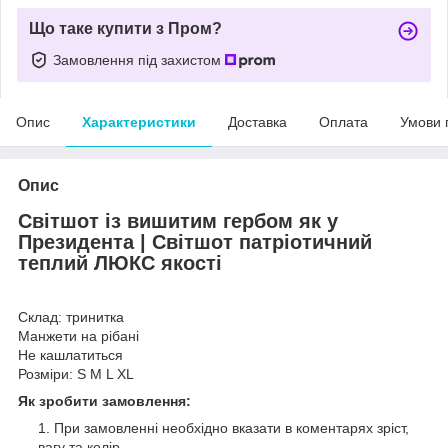
Що таке купити з Пром?
Замовлення під захистом
Опис
Характеристики
Доставка
Оплата
Умови 
Опис
Світшот із вишитим гербом як у
Президента | Світшот патріотичний
теплий ЛЮКС якості
Склад: тринитка
Манжети на рібані
Не кашлатиться
Розміри: S M L XL
Як зробити замовлення:
При замовленні необхідно вказати в коментарях зріст,
вагу та колір.