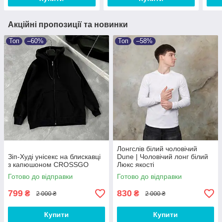
Акційні пропозиції та новинки
Топ
–60%
Топ
–58%
Лонгслів білий чоловічий
Зіп-Худі унісекс на блискавці
Dune | Чоловічий лонг білий
з капюшоном CROSSGO
Люкс якості
Готово до відправки
Готово до відправки
799
830
₴
₴
2 000 ₴
2 000 ₴
Купити
Купити