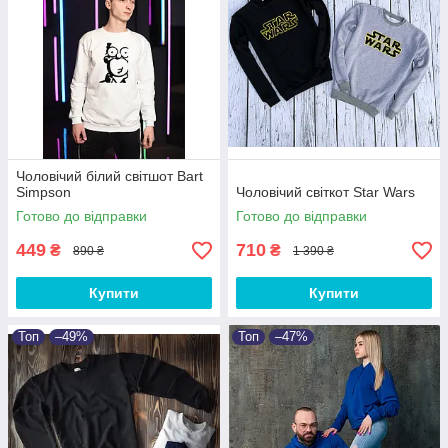
Чоловічий білий світшот Bart
Simpson
Чоловічий світкот Star Wars
Готово до відправки
Готово до відправки
449
710
₴
₴
890 ₴
1 390 ₴
Купити
Купити
Топ
–49%
Топ
–47%