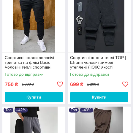
Спортивні штани чоловічі
Спортивні штани теплі TOP |
тринитка на флісі Basic |
Штани чоловічі зимові
Чоловічі теплі спортивні
утеплені ЛЮКС якості
штани від XS до 3XL
Готово до відправки
Готово до відправки
750
699
₴
₴
1 300 ₴
1 200 ₴
Купити
Купити
Топ
–42%
Топ
–40%