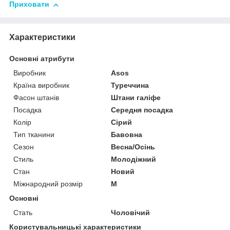
Приховати
Характеристики
Основні атрибути
Виробник
Asos
Країна виробник
Туреччина
Фасон штанів
Штани галіфе
Посадка
Середня посадка
Колір
Сірий
Тип тканини
Бавовна
Сезон
Весна/Осінь
Стиль
Молодіжний
Стан
Новий
Міжнародний розмір
M
Основні
Стать
Чоловічий
Користувальницькі характеристики