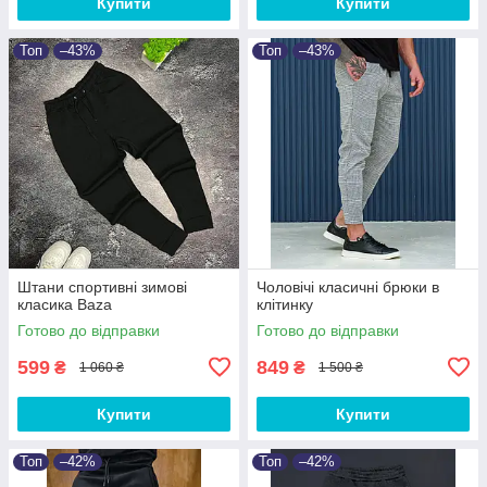
Купити
Купити
Топ
–43%
Топ
–43%
Штани спортивні зимові
Чоловічі класичні брюки в
класика Baza
клітинку
Готово до відправки
Готово до відправки
599
849
₴
₴
1 060 ₴
1 500 ₴
Купити
Купити
Топ
–42%
Топ
–42%