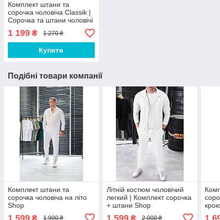
Комплект штани та
сорочка чоловіча Classik |
Сорочка та штани чоловічі
ЛЮКС якості
1 199
₴
1 270 ₴
Купити
Подібні товари компанії
Комплект штани та
Літній костюм чоловічий
Комп
сорочка чоловіча на літо
легкий | Комплект сорочка
соро
Shop
+ штани Shop
крою
чоло
1 599
1 599
1 6
₴
₴
1 900 ₴
2 000 ₴