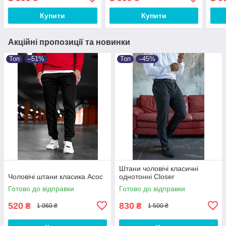
Купити
Купити
Акційні пропозиції та новинки
Топ
–51%
Топ
–45%
Штани чоловічі класичні
Чоловічі штани класика Асос
однотонні Closer
Готово до відправки
Готово до відправки
520
830
₴
₴
1 060 ₴
1 500 ₴