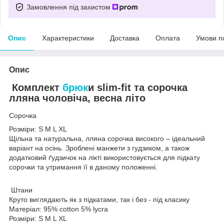
Замовлення під захистом
Опис
Характеристики
Доставка
Оплата
Умови п
Опис
Комплект
брюк
и slim-fit та сорочка
лляна чоловіча, весна літо
Сорочка
Розміри: S M L XL
Щільна та натуральна, лляна сорочка високого – ідеальний
варіант на осінь. Зроблені манжети з гудзиком, а також
додатковий ґудзичок на лікті використовується для підкату
сорочки та утримання її в даному положенні.
Штани
Круто виглядають як з підкатами, так і без - під класику
Матеріал: 95% cotton 5% lycra
Розміри: S M L XL