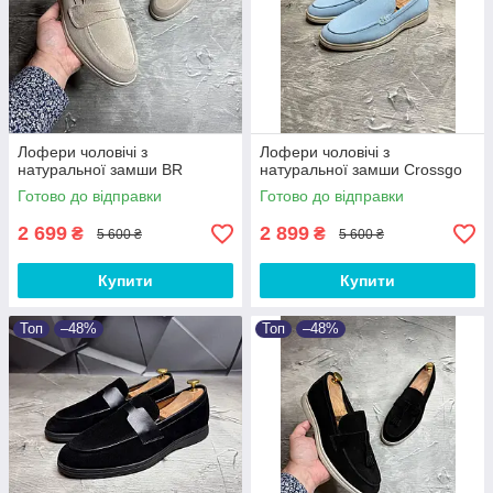
Лофери чоловічі з
Лофери чоловічі з
натуральної замши BR
натуральної замши Crossgo
Готово до відправки
Готово до відправки
2 699
2 899
₴
₴
5 600 ₴
5 600 ₴
Купити
Купити
Топ
–48%
Топ
–48%