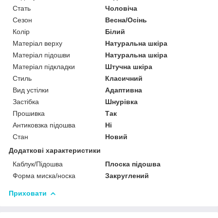
Стать
Чоловіча
Сезон
Весна/Осінь
Колір
Білий
Матеріал верху
Натуральна шкіра
Матеріал підошви
Натуральна шкіра
Матеріал підкладки
Штучна шкіра
Стиль
Класичний
Вид устілки
Адаптивна
Застібка
Шнурівка
Прошивка
Так
Антиковзка підошва
Ні
Стан
Новий
Додаткові характеристики
Каблук/Підошва
Плоска підошва
Форма миска/носка
Закруглений
Приховати