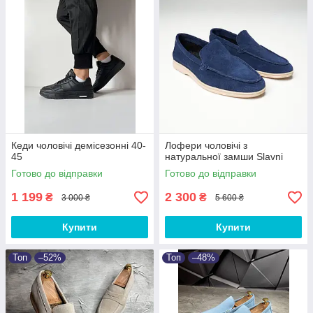
Кеди чоловічі демісезонні 40-
Лофери чоловічі з
45
натуральної замши Slavni
Готово до відправки
Готово до відправки
1 199
2 300
₴
₴
3 000 ₴
5 600 ₴
Купити
Купити
Топ
–52%
Топ
–48%