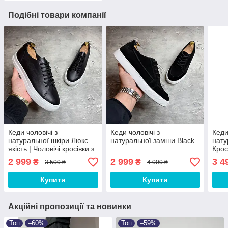
Подібні товари компанії
Кеди чоловічі з
Кеди чоловічі з
Кеди
натуральної шкіри Люкс
натуральної замши Black
нату
якість | Чоловічі кросівки з
Крос
натуральної замши
осін
2 999
2 999
3 4
₴
₴
3 500 ₴
4 000 ₴
Демісезон
Купити
Купити
Акційні пропозиції та новинки
Топ
–60%
Топ
–59%