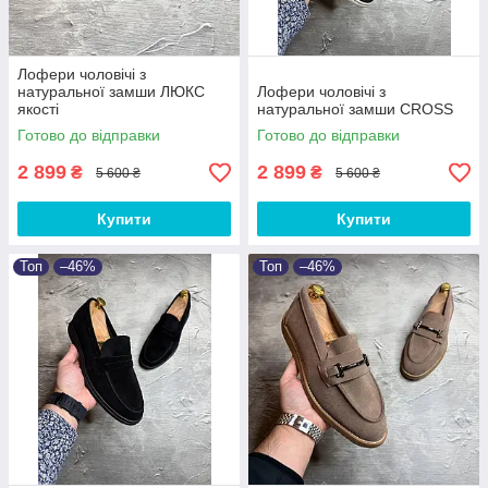
Лофери чоловічі з
натуральної замши ЛЮКС
Лофери чоловічі з
якості
натуральної замши CROSS
Готово до відправки
Готово до відправки
2 899
2 899
₴
₴
5 600 ₴
5 600 ₴
Купити
Купити
Топ
–46%
Топ
–46%