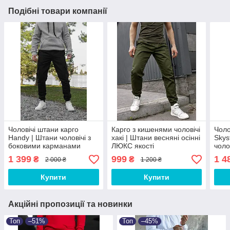
Подібні товари компанії
Чоловічі штани карго
Карго з кишенями чоловічі
Чоло
Handy | Штани чоловічі з
хакі | Штани весняні осінні
Skys
боковими карманами
ЛЮКС якості
чоло
1 399
999
1 4
₴
₴
2 000 ₴
1 200 ₴
Купити
Купити
Акційні пропозиції та новинки
Топ
–51%
Топ
–45%