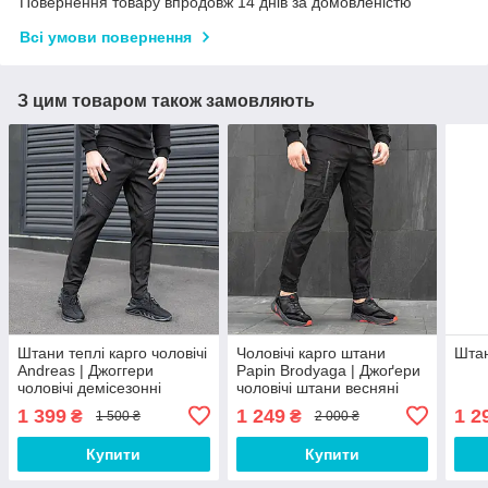
Повернення товару впродовж 14 днів за домовленістю
Всі умови повернення
З цим товаром також замовляють
Штани теплі карго чоловічі
Чоловічі карго штани
Штан
Andreas | Джоггери
Papin Brodyaga | Джоґери
чоловічі демісезонні
чоловічі штани весняні
ЛЮКС якості
осінні
1 399
1 249
1 2
₴
₴
1 500 ₴
2 000 ₴
Купити
Купити