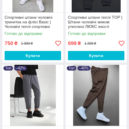
Спортивні штани чоловічі
Спортивні штани теплі TOP |
тринитка на флісі Basic |
Штани чоловічі зимові
Чоловічі теплі спортивні
утеплені ЛЮКС якості
штани від XS до 3XL
Готово до відправки
Готово до відправки
750
699
₴
₴
1 300 ₴
1 200 ₴
Купити
Купити
Топ
–42%
Топ
–40%