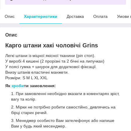
Опис
Характеристики
Доставка
Оплата
Умови 
Опис
Карго штани хакі чоловічі Grins
Легкі штани із міцної якісної тканини (ріп стоп).
У виробі 4 кишені (2 прорізні та 2 бічні на липучках)
У поясі гумка + шнурок для додаткової фіксації.
Внизу штанів еластичні манжети.
Розміри: S M L XL XXL
Як
зроби
ти замовлення:
При замовленні необхідно вказати в коментарях зріст,
вагу та колір.
Мірки не потрібно робити самостійно, дивлячись на
бірці старих речей.
Менеджер особисто Вам зателефонує або напише
Вам у будь який месенджер.