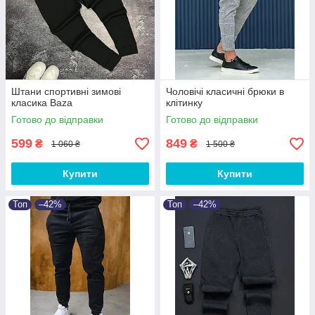
Штани спортивні зимові
Чоловічі класичні брюки в
класика Baza
клітинку
Готово до відправки
Готово до відправки
599
849
₴
₴
1 060 ₴
1 500 ₴
Купити
Купити
Топ
–42%
Топ
–42%