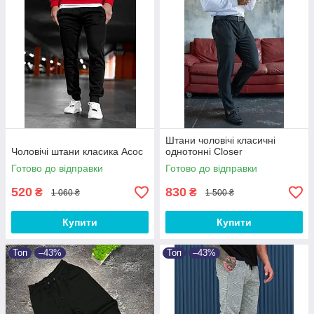
Штани чоловічі класичні
Чоловічі штани класика Асос
однотонні Closer
Готово до відправки
Готово до відправки
520
830
₴
₴
1 060 ₴
1 500 ₴
Купити
Купити
Топ
–43%
Топ
–43%