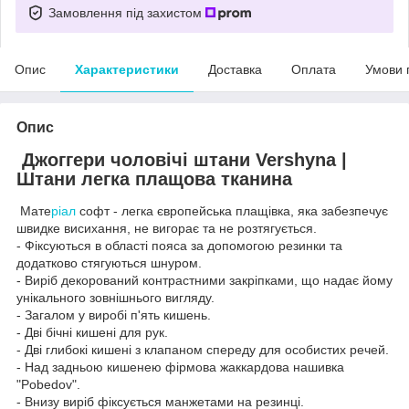
Замовлення під захистом
Опис
Характеристики
Доставка
Оплата
Умови 
Опис
Джоггери чоловічі штани Vershyna |
Штани легка плащова тканина
Мате
ріал
софт - легка європейська плащівка, яка забезпечує
швидке висихання, не вигорає та не розтягується.
- Фіксуються в області пояса за допомогою резинки та
додатково стягуються шнуром.
- Виріб декорований контрастними закріпками, що надає йому
унікального зовнішнього вигляду.
- Загалом у виробі п'ять кишень.
- Дві бічні кишені для рук.
- Дві глибокі кишені з клапаном спереду для особистих речей.
- Над задньою кишенею фірмова жаккардова нашивка
"Pobedov".
- Внизу виріб фіксується манжетами на резинці.