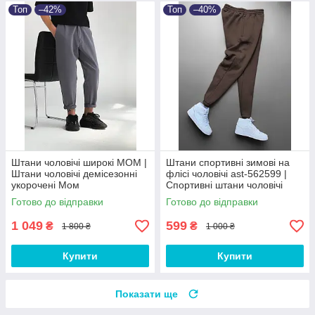
Топ
–42%
Топ
–40%
Штани чоловічі широкі МОМ |
Штани спортивні зимові на
Штани чоловічі демісезонні
флісі чоловічі ast-562599 |
укорочені Мом
Спортивні штани чоловічі
теплі Люкс якості
Готово до відправки
Готово до відправки
1 049
599
₴
₴
1 800 ₴
1 000 ₴
Купити
Купити
Показати ще