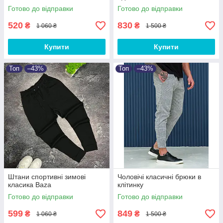
Готово до відправки
Готово до відправки
520
830
₴
₴
1 060 ₴
1 500 ₴
Купити
Купити
Топ
–43%
Топ
–43%
Штани спортивні зимові
Чоловічі класичні брюки в
класика Baza
клітинку
Готово до відправки
Готово до відправки
599
849
₴
₴
1 060 ₴
1 500 ₴