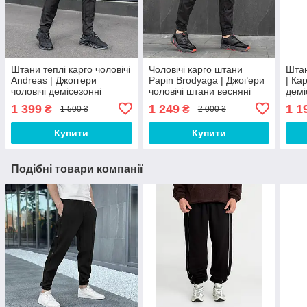
Штани теплі карго чоловічі
Чоловічі карго штани
Штан
Andreas | Джоггери
Papin Brodyaga | Джоґери
| Ка
чоловічі демісезонні
чоловічі штани весняні
демі
ЛЮКС якості
осінні
1 399
1 249
1 1
₴
₴
1 500 ₴
2 000 ₴
Купити
Купити
Подібні товари компанії