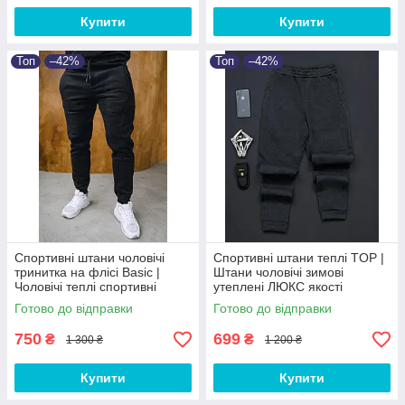
Купити
Купити
Топ
–42%
Топ
–42%
Спортивні штани чоловічі
Спортивні штани теплі TOP |
тринитка на флісі Basic |
Штани чоловічі зимові
Чоловічі теплі спортивні
утеплені ЛЮКС якості
штани від XS до 3XL
Готово до відправки
Готово до відправки
750
699
₴
₴
1 300 ₴
1 200 ₴
Купити
Купити