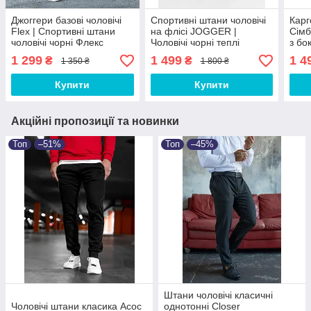
Джоггери базові чоловічі
Спортивні штани чоловічі
Карг
Flex | Спортивні штани
на флісі JOGGER |
Сімб
чоловічі чорні Флекс
Чоловічі чорні теплі
з бо
спортивні штани
чорн
1 299
1 499
1 4
₴
₴
1 350 ₴
1 800 ₴
Купити
Купити
Акційні пропозиції та новинки
Топ
–51%
Топ
–45%
Штани чоловічі класичні
Чоловічі штани класика Асос
однотонні Closer