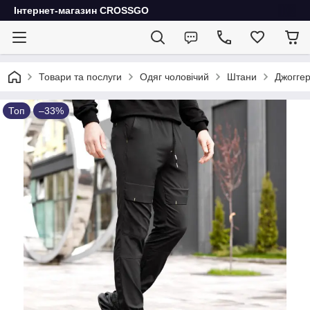
Інтернет-магазин CROSSGO
Товари та послуги
Одяг чоловічий
Штани
Джоггер
Топ
–33%