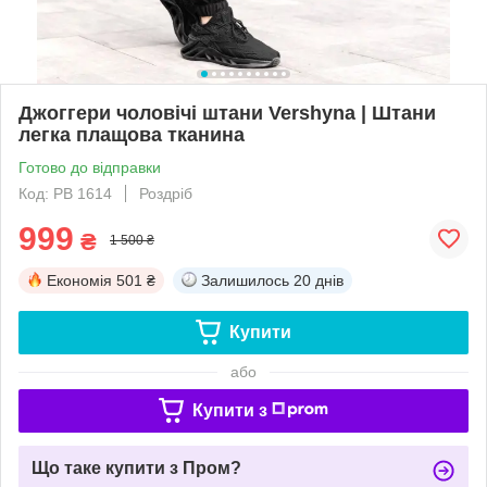
Джоггери чоловічі штани Vershyna | Штани
легка плащова тканина
Готово до відправки
Код: PB 1614
Роздріб
999
₴
1 500 ₴
Економія
501 ₴
Залишилось
20 днів
Купити
або
Купити з
Що таке купити з Пром?