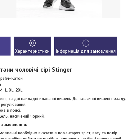
Характеристики
Інформація для замовлення
ани чоловічі сірі Stinger
трейч-Катон
а
M, L, XL, 2XL
шені, та дві накладні клапанні кишені. Дві класичні кишені позаду.
 регулювання.
ка в поясі.
дель, насичений чорний.
 замовлення:
мовленні необхідно вказати в коментарях зріст, вагу та колір.
не потрібно робити самостійно, дивлячись на бірці старих речей.