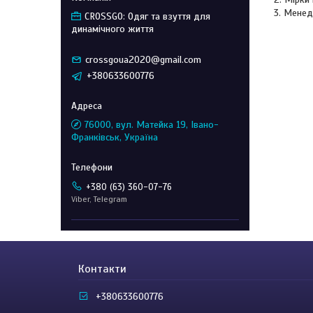
Менед
CROSSGO: Одяг та взуття для
динамічного життя
crossgoua2020@gmail.com
+380633600776
76000, вул. Матейка 19, Івано-
Франківськ, Україна
+380 (63) 360-07-76
Viber, Telegram
Контакти
+380633600776