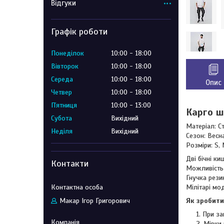
Відгуки
Графік роботи
Понеділок
10:00
18:00
Вівторок
10:00
18:00
Середа
10:00
18:00
Опис
Четвер
10:00
18:00
Пʼятниця
10:00
13:00
Карго шт
Субота
Вихідний
Матеріал: С
Неділя
Вихідний
Сезон: Весн
Розміри: S, 
Дві бічні ки
Контакти
Можливість
Гнучка резин
Мілітарі мо
Макар Ігор Григорович
Як зробити
При за
Мірки 