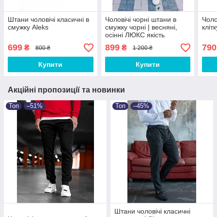
Штани чоловічі класичні в
Чоловічі чорні штани в
Чоло
смужку Aleks
смужку чорні | весняні,
кліт
осінні ЛЮКС якість
699
899
790
₴
₴
800 ₴
1 200 ₴
Купити
Купити
Акційні пропозиції та новинки
Топ
–51%
Топ
–45%
Штани чоловічі класичні