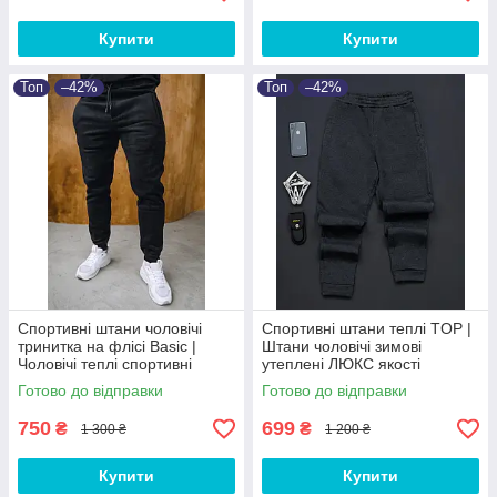
Купити
Купити
Топ
–42%
Топ
–42%
Спортивні штани чоловічі
Спортивні штани теплі TOP |
тринитка на флісі Basic |
Штани чоловічі зимові
Чоловічі теплі спортивні
утеплені ЛЮКС якості
штани від XS до 3XL
Готово до відправки
Готово до відправки
750
699
₴
₴
1 300 ₴
1 200 ₴
Купити
Купити