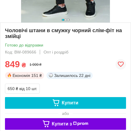
Чоловічі штани в смужку чорний слім-фіт на
змійці
Готово до відправки
Код: BW-089666
Опт і роздріб
849
₴
1 000 ₴
Економія
151 ₴
Залишилось
22 дні
650 ₴
від 10 шт.
Купити
або
Купити з