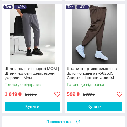
Топ
–42%
Топ
–40%
Штани чоловічі широкі МОМ |
Штани спортивні зимові на
Штани чоловічі демісезонні
флісі чоловічі ast-562599 |
укорочені Мом
Спортивні штани чоловічі
теплі Люкс якості
Готово до відправки
Готово до відправки
1 049
599
₴
₴
1 800 ₴
1 000 ₴
Купити
Купити
Показати ще