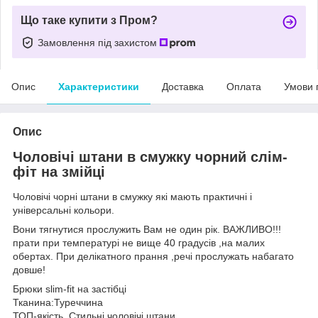
Що таке купити з Пром?
Замовлення під захистом
Опис
Характеристики
Доставка
Оплата
Умови 
Опис
Чоловічі штани в смужку чорний слім-
фіт на змійці
Чоловічі чорні штани в смужку які мають практичні і
універсальні кольори.
Вони тягнутися прослужить Вам не один рік. ВАЖЛИВО!!!
прати при температурі не вище 40 градусів ,на малих
обертах. При делікатного прання ,речі прослужать набагато
довше!
Брюки slim-fit на застібці
Тканина:Туреччина
ТОП-якість. Стильні чоловічі штани