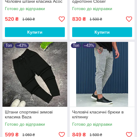
Чоловічі штани класика Асос
однотонні Closer
Готово до відправки
Готово до відправки
520
830
₴
₴
1 060 ₴
1 500 ₴
Купити
Купити
Топ
–43%
Топ
–43%
Штани спортивні зимові
Чоловічі класичні брюки в
класика Baza
клітинку
Готово до відправки
Готово до відправки
599
849
₴
₴
1 060 ₴
1 500 ₴